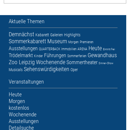
Aktuelle Themen
Demnächst
Kabarett
Galerien
Highlights
Sommerkabarett
Museum
Morgen
Premieren
Heute
Ausstellungen
QUARTERBACK Immobilien ARENA
Eintritt frei
Gewandhaus
Trödelmarkt
Führungen
Kinder
Sommerferien
Zoo Leipzig
Wochenende
Sommertheater
Dinner-Show
Sehenswürdigkeiten
Musicals
Oper
Veranstaltungen
Heute
Morgen
kostenlos
Wochenende
Ausstellungen
Detailsuche