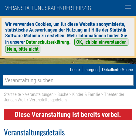
VERANSTALTUNGSKALENDER LEIPZIG
Wir verwenden Cookies, um für diese Website anonymisierte,
statistische Auswertungen der Nutzung mit Hilfe der Statistik-
Software Matomo zu erstellen. Mehr Informationen finden Sie
in unserer
Datenschutzerklärung
.
OK, ich bin einverstanden
Nein, bitte nicht
|
|
heute
morgen
Detaillierte Suche
Startseite
>
Veranstaltungen
>
Suche
>
Kinder & Familie
>
Theater der
Jungen Welt
> Veranstaltungsdetails
Diese Veranstaltung ist bereits vorbei.
Veranstaltungsdetails