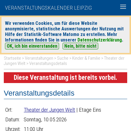
VERANSTALTUNGSKALENDER LEIPZIG
Wir verwenden Cookies, um für diese Website
anonymisierte, statistische Auswertungen der Nutzung mit
|
|
Hilfe der Statistik-Software Matomo zu erstellen. Mehr
heute
morgen
Detaillierte Suche
Informationen finden Sie in unserer
Datenschutzerklärung
.
OK, ich bin einverstanden
Nein, bitte nicht
Startseite
>
Veranstaltungen
>
Suche
>
Kinder & Familie
>
Theater der
Jungen Welt
> Veranstaltungsdetails
Diese Veranstaltung ist bereits vorbei.
Veranstaltungsdetails
Ort:
Theater der Jungen Welt
| Etage Eins
Datum:
Sonntag, 10.05.2026
Uhrzeit:
11:00 Uhr