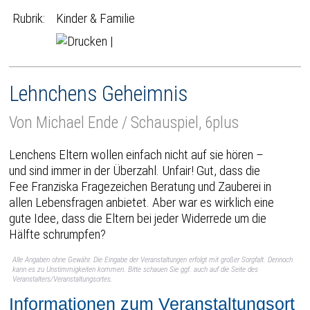
Rubrik:
Kinder & Familie
|
Lehnchens Geheimnis
Von Michael Ende / Schauspiel, 6plus
Lenchens Eltern wollen einfach nicht auf sie hören –
und sind immer in der Überzahl. Unfair! Gut, dass die
Fee Franziska Fragezeichen Beratung und Zauberei in
allen Lebensfragen anbietet. Aber war es wirklich eine
gute Idee, dass die Eltern bei jeder Widerrede um die
Hälfte schrumpfen?
Alle Angaben ohne Gewähr. Die Eingabe der Veranstaltungen erfolgt mit großer Sorgfalt. Dennoch
kann es zu Unstimmigkeiten kommen. Bitte schauen Sie ggf. auch auf die Seite des
Veranstalters/Veranstaltungsortes.
Informationen zum Veranstaltungsort