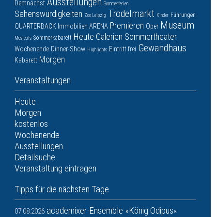
Ausstellungen
Demnächst
Sommerferien
Trödelmarkt
Sehenswürdigkeiten
Führungen
Zoo Leipzig
Kinder
Museum
Premieren
QUARTERBACK Immobilien ARENA
Oper
Heute
Galerien
Sommertheater
Sommerkabarett
Musicals
Gewandhaus
Wochenende
Dinner-Show
Eintritt frei
Highlights
Morgen
Kabarett
Veranstaltungen
Heute
Morgen
kostenlos
Wochenende
Ausstellungen
Detailsuche
Veranstaltung eintragen
Tipps für die nächsten Tage
academixer-Ensemble »König Ödipus«
07.08.2026