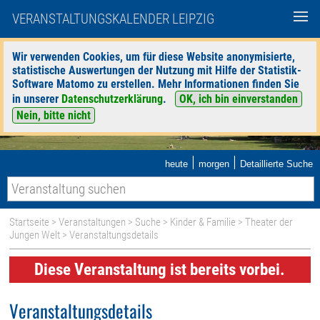
VERANSTALTUNGSKALENDER LEIPZIG
Wir verwenden Cookies, um für diese Website anonymisierte,
statistische Auswertungen der Nutzung mit Hilfe der Statistik-
Software Matomo zu erstellen. Mehr Informationen finden Sie
in unserer
Datenschutzerklärung
.
OK, ich bin einverstanden
Nein, bitte nicht
|
|
heute
morgen
Detaillierte Suche
Startseite
>
Veranstaltungen
>
Suche
>
Kinder & Familie
>
Theater der
Jungen Welt
> Veranstaltungsdetails
Diese Veranstaltung ist bereits vorbei.
Veranstaltungsdetails