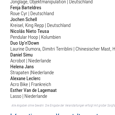
Jonglage, Objektmanipulation | Deutschland
Fenja Barteldres
Roue Cyr | Deutschland
Jochen Schell
Kreisel, King Repp | Deutschland
Nicolás Nieto Teusa
Pendular Hoop | Kolumbien
Duo Up’n’Down
Laurine Dumora, Dimitri Terriblini | Chinesischer Mast,
Daniel Simu
Acrobot | Niederlande
Helena Jans
Strapaten |Niederlande
Alexane Leclerc
Acro Bike | Frankreich
Esther Van de Lagemaat
Lasso | Niederlande
Alle Angaben ohne Gewähr. Die Eingabe der Veranstaltungen erfolgt mit großer Sorgfa