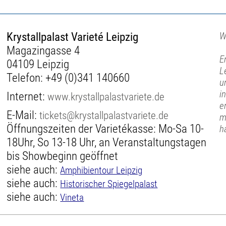
Krystallpalast Varieté Leipzig
W
Magazingasse 4
E
04109 Leipzig
L
Telefon:
+49 (0)341 140660
u
i
Internet:
www.krystallpalastvariete.de
e
E-Mail:
tickets@krystallpalastvariete.de
m
Öffnungszeiten der Varietékasse: Mo-Sa 10-
h
18Uhr, So 13-18 Uhr, an Veranstaltungstagen
bis Showbeginn geöffnet
siehe auch:
Amphibientour Leipzig
siehe auch:
Historischer Spiegelpalast
siehe auch:
Vineta