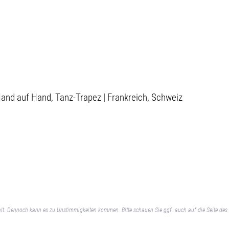
 Hand auf Hand, Tanz-Trapez | Frankreich, Schweiz
lt. Dennoch kann es zu Unstimmigkeiten kommen. Bitte schauen Sie ggf. auch auf die Seite des 