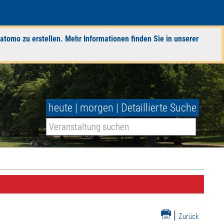
atomo zu erstellen. Mehr Informationen finden Sie in unserer
heute
|
morgen
|
Detaillierte Suche
|
Zurück