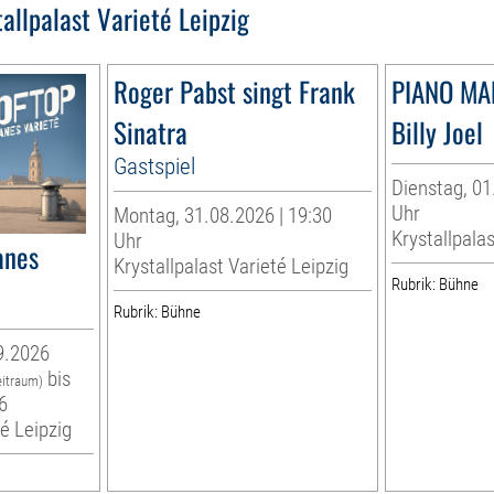
tallpalast Varieté Leipzig
Roger Pabst singt Frank
PIANO MA
Sinatra
Billy Joel
Gastspiel
Dienstag, 01
Uhr
Montag, 31.08.2026 | 19:30
Krystallpalas
Uhr
anes
Krystallpalast Varieté Leipzig
Rubrik: Bühne
Rubrik: Bühne
9.2026
bis
eitraum)
6
té Leipzig