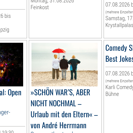
Montag, 31.08.2026
07.08.2026 b
Feinkost
(mehrere Einzelte
6 bis
Samstag, 17
Krystallpalas
pzig
Comedy S
Best Joke
07.08.2026 b
(mehrere Einzelte
Karli Comed
al: Open
»SCHÖN WAR’S, ABER
Bühne
NICHT NOCHMAL –
nger-
Urlaub mit den Eltern« –
von André Herrmann
| 19:30