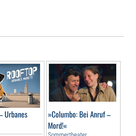
– Urbanes
»Columbo: Bei Anruf –
Mord!«
Sommertheater