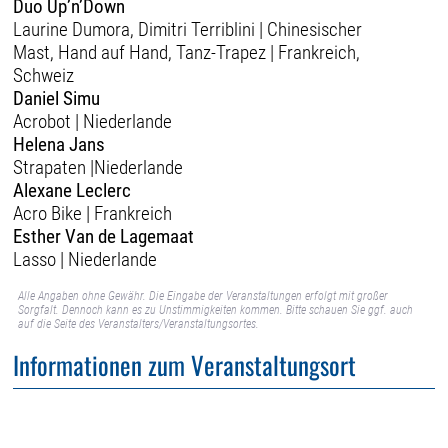
Duo Up’n’Down
Laurine Dumora, Dimitri Terriblini | Chinesischer
Mast, Hand auf Hand, Tanz-Trapez | Frankreich,
Schweiz
Daniel Simu
Acrobot | Niederlande
Helena Jans
Strapaten |Niederlande
Alexane Leclerc
Acro Bike | Frankreich
Esther Van de Lagemaat
Lasso | Niederlande
Alle Angaben ohne Gewähr. Die Eingabe der Veranstaltungen erfolgt mit großer
Sorgfalt. Dennoch kann es zu Unstimmigkeiten kommen. Bitte schauen Sie ggf. auch
auf die Seite des Veranstalters/Veranstaltungsortes.
Informationen zum Veranstaltungsort