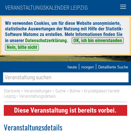
VERANSTALTUNGSKALENDER LEIPZIG
Wir verwenden Cookies, um für diese Website anonymisierte,
statistische Auswertungen der Nutzung mit Hilfe der Statistik-
Software Matomo zu erstellen. Mehr Informationen finden Sie
in unserer
Datenschutzerklärung
.
OK, ich bin einverstanden
Nein, bitte nicht
|
|
heute
morgen
Detaillierte Suche
Startseite
>
Veranstaltungen
>
Suche
>
Bühne
>
Krystallpalast Varieté
Leipzig
> Veranstaltungsdetails
Diese Veranstaltung ist bereits vorbei.
Veranstaltungsdetails