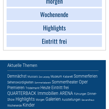
morgen
Wochenende
Highlights
Eintritt frei
Aktuelle Themen
Demnächst
Sommerferien
Museum
Musicals
Kabarett
Zoo Leipzig
Oper
Sommertheater
Sehenswürdigkeiten
Sommerkabarett
Premieren
Heute
Eintritt frei
Trödelmarkt
QUARTERBACK Immobilien ARENA
Dinner-
Führungen
Highlights
Galerien
Show
Ausstellungen
Morgen
Gewandhaus
Kinder
Wochenende