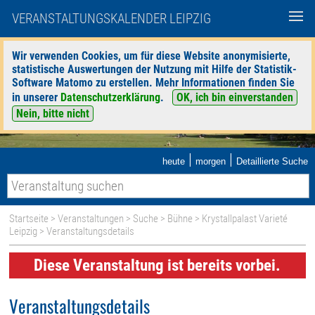
VERANSTALTUNGSKALENDER LEIPZIG
Wir verwenden Cookies, um für diese Website anonymisierte,
statistische Auswertungen der Nutzung mit Hilfe der Statistik-
Software Matomo zu erstellen. Mehr Informationen finden Sie
in unserer
Datenschutzerklärung
.
OK, ich bin einverstanden
Nein, bitte nicht
|
|
heute
morgen
Detaillierte Suche
Startseite
>
Veranstaltungen
>
Suche
>
Bühne
>
Krystallpalast Varieté
Leipzig
> Veranstaltungsdetails
Diese Veranstaltung ist bereits vorbei.
Veranstaltungsdetails