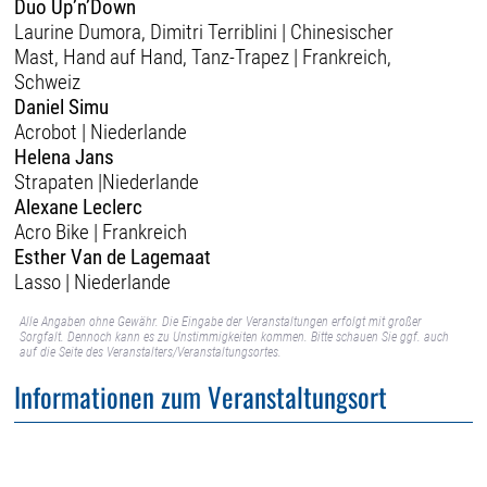
Duo Up’n’Down
Laurine Dumora, Dimitri Terriblini | Chinesischer
Mast, Hand auf Hand, Tanz-Trapez | Frankreich,
Schweiz
Daniel Simu
Acrobot | Niederlande
Helena Jans
Strapaten |Niederlande
Alexane Leclerc
Acro Bike | Frankreich
Esther Van de Lagemaat
Lasso | Niederlande
Alle Angaben ohne Gewähr. Die Eingabe der Veranstaltungen erfolgt mit großer
Sorgfalt. Dennoch kann es zu Unstimmigkeiten kommen. Bitte schauen Sie ggf. auch
auf die Seite des Veranstalters/Veranstaltungsortes.
Informationen zum Veranstaltungsort