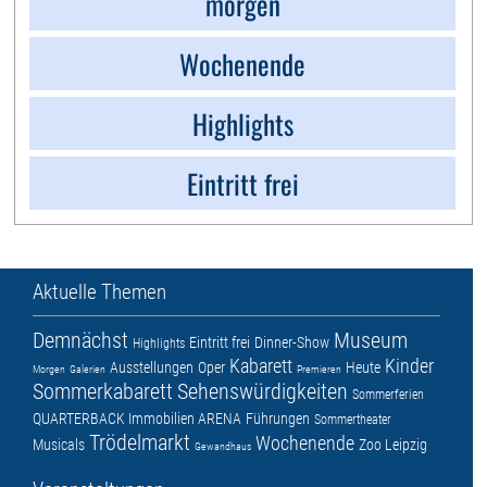
morgen
Wochenende
Highlights
Eintritt frei
Aktuelle Themen
Demnächst
Museum
Eintritt frei
Dinner-Show
Highlights
Kabarett
Kinder
Ausstellungen
Oper
Heute
Morgen
Galerien
Premieren
Sommerkabarett
Sehenswürdigkeiten
Sommerferien
QUARTERBACK Immobilien ARENA
Führungen
Sommertheater
Trödelmarkt
Wochenende
Musicals
Zoo Leipzig
Gewandhaus