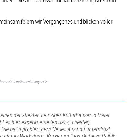
rken. Die Jubiläumswoche lädt dazu ein, Artistik in
emeinsam feiern wir Vergangenes und blicken voller
Veranstalters/Veranstaltungsortes.
 eines der ältesten Leipziger Kulturhäuser in freier
bt es hier experimentellen Jazz, Theater,
Die naTo probiert gern Neues aus und unterstützt
ig gibt es Workshops, Kurse und Gespräche zu Politik,