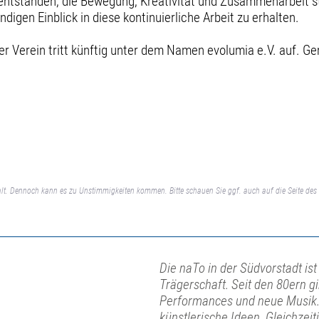
 entstanden, die Bewegung, Kreativität und Zusammenarbeit stä
igen Einblick in diese kontinuierliche Arbeit zu erhalten.
er Verein tritt künftig unter dem Namen evolumia e.V. auf. G
lt. Dennoch kann es zu Unstimmigkeiten kommen. Bitte schauen Sie ggf. auch auf die Seite des 
Die naTo in der Südvorstadt ist
Trägerschaft. Seit den 80ern gi
Performances und neue Musik. 
künstlerische Ideen. Gleichzeit