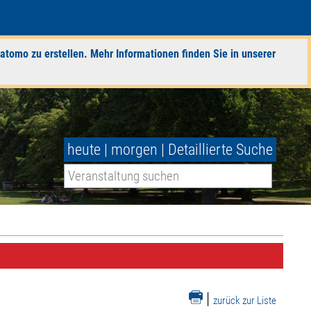
atomo zu erstellen. Mehr Informationen finden Sie in unserer
heute
|
morgen
|
Detaillierte Suche
|
zurück zur Liste