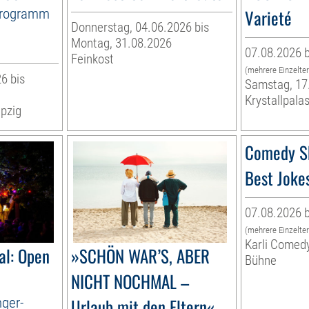
Programm
Varieté
Donnerstag, 04.06.2026 bis
Montag, 31.08.2026
07.08.2026 b
Feinkost
(mehrere Einzelte
6 bis
Samstag, 17
Krystallpalas
pzig
Comedy S
Best Joke
07.08.2026 b
(mehrere Einzelte
Karli Comed
al: Open
»SCHÖN WAR’S, ABER
Bühne
NICHT NOCHMAL –
nger-
Urlaub mit den Eltern« –