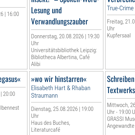
Lesung und
True-Crime 
6 | 16:00
Verwandlungszauber
Freitag, 21.0
r
Uhr
Kupfersaal
Donnerstag, 20.08.2026 | 19:30
Uhr
Universitätsbibliothek Leipzig:
Bibliotheca Albertina, Café
Alibi
egasus«
»wo wir hinstarren«
Schreiben
Elisabeth Hart & Rhaban
Textwerkst
| 20:00
Straumann
Mittwoch, 26
albennest
Dienstag, 25.08.2026 | 19:00
Uhr - 19:00 
Uhr
GRASSI Mus
Haus des Buches,
Angewandte
Literaturcafé