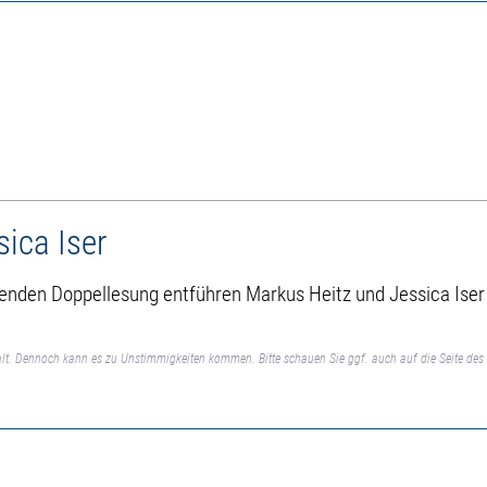
ica Iser
enden Doppellesung entführen Markus Heitz und Jessica Iser 
lt. Dennoch kann es zu Unstimmigkeiten kommen. Bitte schauen Sie ggf. auch auf die Seite des 