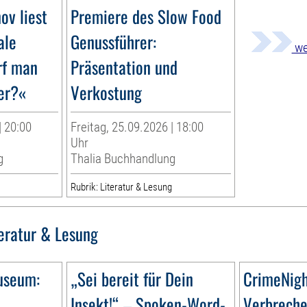
ov liest
Premiere des Slow Food
ale
Genussführer:
we
rf man
Präsentation und
er?«
Verkostung
| 20:00
Freitag, 25.09.2026 | 18:00
Uhr
g
Thalia Buchhandlung
g
Rubrik: Literatur & Lesung
teratur & Lesung
useum:
„Sei bereit für Dein
CrimeNig
Insekt!“ – Spoken-Word-
Verbreche