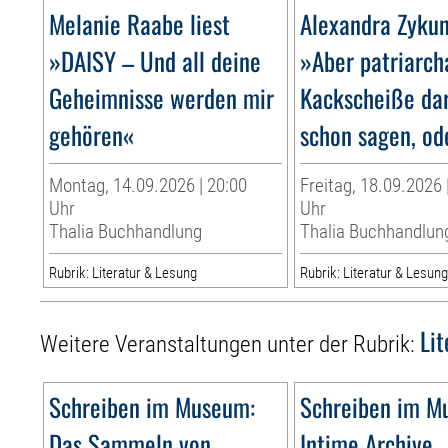
Melanie Raabe liest
Alexandra Zykun
»DAISY – Und all deine
»Aber patriarch
Geheimnisse werden mir
Kackscheiße da
gehören«
schon sagen, od
Montag, 14.09.2026 | 20:00
Freitag, 18.09.2026 
Uhr
Uhr
Thalia Buchhandlung
Thalia Buchhandlun
Rubrik: Literatur & Lesung
Rubrik: Literatur & Lesun
Li
Weitere Veranstaltungen unter der Rubrik:
Schreiben im Museum:
Schreiben im M
Das Sammeln von
Intime Archive