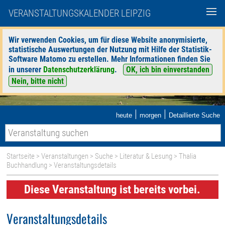
VERANSTALTUNGSKALENDER LEIPZIG
Wir verwenden Cookies, um für diese Website anonymisierte,
statistische Auswertungen der Nutzung mit Hilfe der Statistik-
Software Matomo zu erstellen. Mehr Informationen finden Sie
in unserer
Datenschutzerklärung
.
OK, ich bin einverstanden
Nein, bitte nicht
|
|
heute
morgen
Detaillierte Suche
Startseite
>
Veranstaltungen
>
Suche
>
Literatur & Lesung
>
Thalia
Buchhandlung
> Veranstaltungsdetails
Diese Veranstaltung ist bereits vorbei.
Veranstaltungsdetails