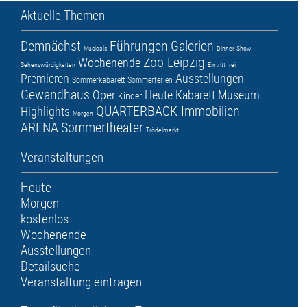
Aktuelle Themen
Demnächst
Führungen
Galerien
Musicals
Dinner-Show
Zoo Leipzig
Wochenende
Sehenswürdigkeiten
Eintritt frei
Premieren
Ausstellungen
Sommerkabarett
Sommerferien
Gewandhaus
Oper
Heute
Kabarett
Museum
Kinder
QUARTERBACK Immobilien
Highlights
Morgen
ARENA
Sommertheater
Trödelmarkt
Veranstaltungen
Heute
Morgen
kostenlos
Wochenende
Ausstellungen
Detailsuche
Veranstaltung eintragen