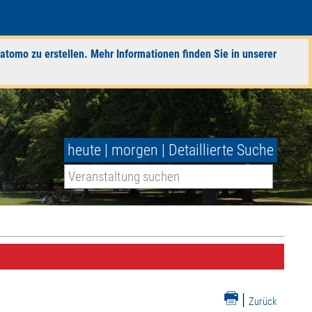
atomo zu erstellen. Mehr Informationen finden Sie in unserer
heute
|
morgen
|
Detaillierte Suche
|
Zurück