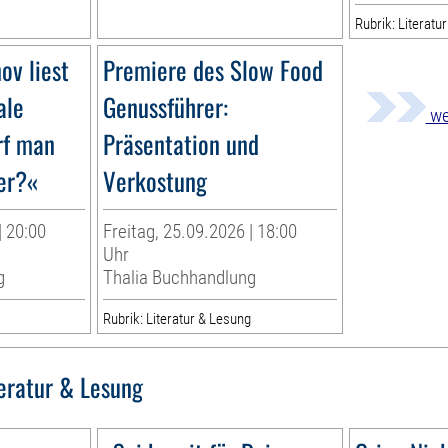
Rubrik: Literatu
ov liest
Premiere des Slow Food
ale
Genussführer:
we
rf man
Präsentation und
er?«
Verkostung
| 20:00
Freitag, 25.09.2026 | 18:00
Uhr
g
Thalia Buchhandlung
g
Rubrik: Literatur & Lesung
teratur & Lesung