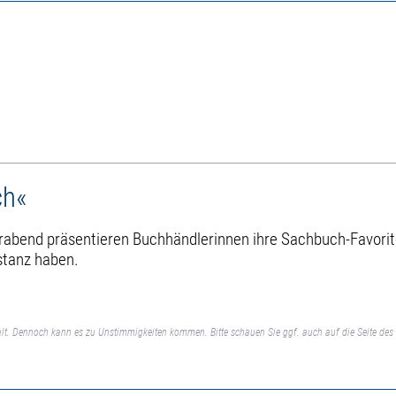
ch«
erabend präsentieren Buchhändlerinnen ihre Sachbuch-Favoriten
bstanz haben.
lt. Dennoch kann es zu Unstimmigkeiten kommen. Bitte schauen Sie ggf. auch auf die Seite des 