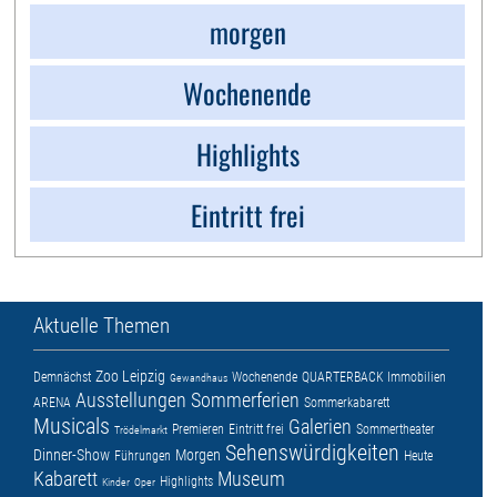
morgen
Wochenende
Highlights
Eintritt frei
Aktuelle Themen
Zoo Leipzig
Demnächst
Wochenende
QUARTERBACK Immobilien
Gewandhaus
Ausstellungen
Sommerferien
ARENA
Sommerkabarett
Musicals
Galerien
Premieren
Eintritt frei
Sommertheater
Trödelmarkt
Sehenswürdigkeiten
Dinner-Show
Morgen
Führungen
Heute
Kabarett
Museum
Highlights
Kinder
Oper