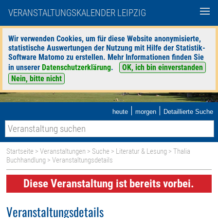
VERANSTALTUNGSKALENDER LEIPZIG
Wir verwenden Cookies, um für diese Website anonymisierte,
statistische Auswertungen der Nutzung mit Hilfe der Statistik-
Software Matomo zu erstellen. Mehr Informationen finden Sie
in unserer
Datenschutzerklärung
.
OK, ich bin einverstanden
Nein, bitte nicht
|
|
heute
morgen
Detaillierte Suche
Startseite
>
Veranstaltungen
>
Suche
>
Literatur & Lesung
>
Thalia
Buchhandlung
> Veranstaltungsdetails
Diese Veranstaltung ist bereits vorbei.
Veranstaltungsdetails