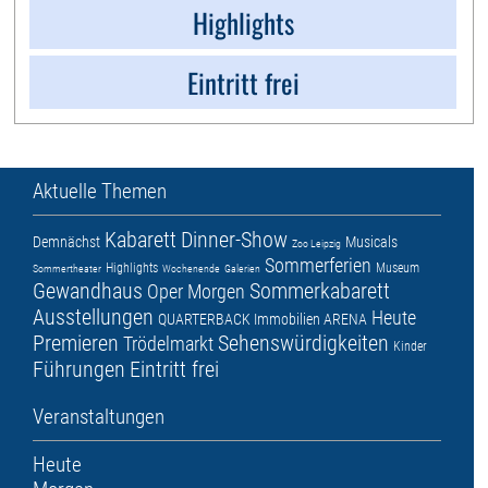
Highlights
Eintritt frei
Aktuelle Themen
Kabarett
Dinner-Show
Demnächst
Musicals
Zoo Leipzig
Sommerferien
Highlights
Museum
Sommertheater
Wochenende
Galerien
Gewandhaus
Sommerkabarett
Oper
Morgen
Ausstellungen
Heute
QUARTERBACK Immobilien ARENA
Premieren
Sehenswürdigkeiten
Trödelmarkt
Kinder
Führungen
Eintritt frei
Veranstaltungen
Heute