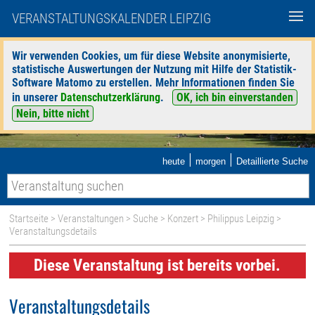
VERANSTALTUNGSKALENDER LEIPZIG
Wir verwenden Cookies, um für diese Website anonymisierte,
statistische Auswertungen der Nutzung mit Hilfe der Statistik-
Software Matomo zu erstellen. Mehr Informationen finden Sie
in unserer
Datenschutzerklärung
.
OK, ich bin einverstanden
Nein, bitte nicht
|
|
heute
morgen
Detaillierte Suche
Startseite
>
Veranstaltungen
>
Suche
>
Konzert
>
Philippus Leipzig
>
Veranstaltungsdetails
Diese Veranstaltung ist bereits vorbei.
Veranstaltungsdetails