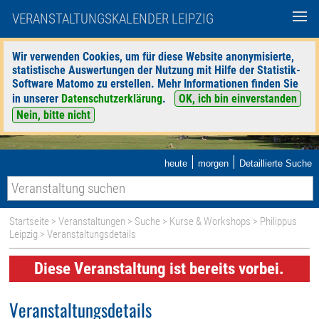
VERANSTALTUNGSKALENDER LEIPZIG
Wir verwenden Cookies, um für diese Website anonymisierte,
statistische Auswertungen der Nutzung mit Hilfe der Statistik-
Software Matomo zu erstellen. Mehr Informationen finden Sie
in unserer
Datenschutzerklärung
.
OK, ich bin einverstanden
Nein, bitte nicht
|
|
heute
morgen
Detaillierte Suche
Startseite
>
Veranstaltungen
>
Suche
>
Kurse & Workshops
>
Philippus
Leipzig
> Veranstaltungsdetails
Diese Veranstaltung ist bereits vorbei.
Veranstaltungsdetails