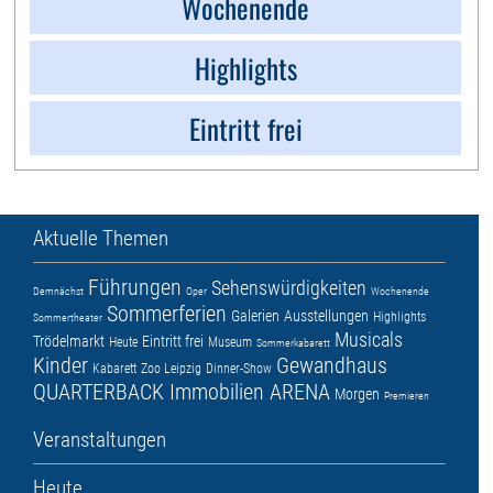
Wochenende
Highlights
Eintritt frei
Aktuelle Themen
Führungen
Sehenswürdigkeiten
Demnächst
Oper
Wochenende
Sommerferien
Galerien
Ausstellungen
Highlights
Sommertheater
Musicals
Trödelmarkt
Eintritt frei
Heute
Museum
Sommerkabarett
Kinder
Gewandhaus
Kabarett
Zoo Leipzig
Dinner-Show
QUARTERBACK Immobilien ARENA
Morgen
Premieren
Veranstaltungen
Heute