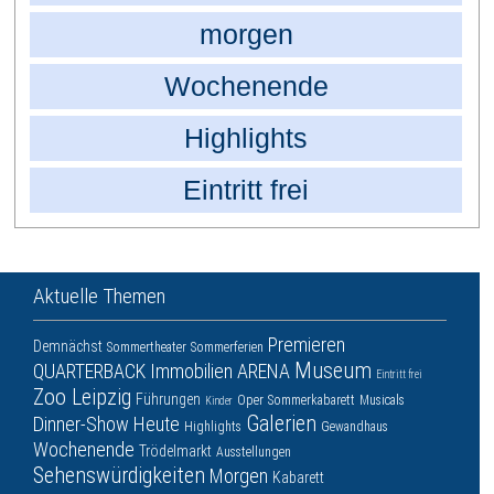
morgen
Wochenende
Highlights
Eintritt frei
Aktuelle Themen
Premieren
Demnächst
Sommertheater
Sommerferien
Museum
QUARTERBACK Immobilien ARENA
Eintritt frei
Zoo Leipzig
Führungen
Oper
Sommerkabarett
Musicals
Kinder
Galerien
Dinner-Show
Heute
Highlights
Gewandhaus
Wochenende
Trödelmarkt
Ausstellungen
Sehenswürdigkeiten
Morgen
Kabarett