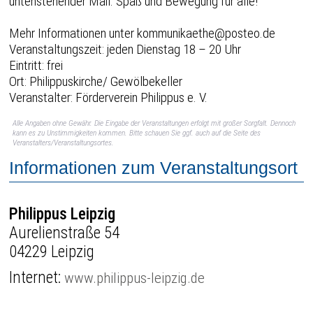
untenstehender Mail. Spaß und Bewegung für alle!
Mehr Informationen unter kommunikaethe@posteo.de
Veranstaltungszeit: jeden Dienstag 18 – 20 Uhr
Eintritt: frei
Ort: Philippuskirche/ Gewölbekeller
Veranstalter: Förderverein Philippus e. V.
Alle Angaben ohne Gewähr. Die Eingabe der Veranstaltungen erfolgt mit großer Sorgfalt. Dennoch
kann es zu Unstimmigkeiten kommen. Bitte schauen Sie ggf. auch auf die Seite des
Veranstalters/Veranstaltungsortes.
Informationen zum Veranstaltungsort
Philippus Leipzig
Aurelienstraße 54
04229 Leipzig
Internet:
www.philippus-leipzig.de