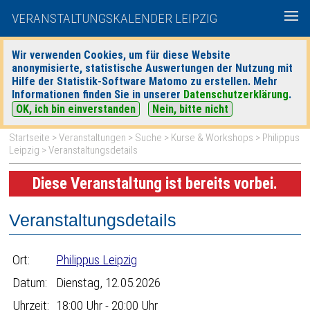
VERANSTALTUNGSKALENDER LEIPZIG
Wir verwenden Cookies, um für diese Website
anonymisierte, statistische Auswertungen der Nutzung mit
|
|
Hilfe der Statistik-Software Matomo zu erstellen. Mehr
heute
morgen
Detaillierte Suche
Informationen finden Sie in unserer
Datenschutzerklärung
.
OK, ich bin einverstanden
Nein, bitte nicht
Startseite
>
Veranstaltungen
>
Suche
>
Kurse & Workshops
>
Philippus
Leipzig
> Veranstaltungsdetails
Diese Veranstaltung ist bereits vorbei.
Veranstaltungsdetails
Ort:
Philippus Leipzig
Datum:
Dienstag, 12.05.2026
Uhrzeit:
18:00 Uhr - 20:00 Uhr