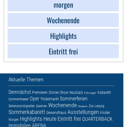
morgen
Wochenende
Highlights
Eintritt frei
Aktuelle Themen
Demnächst
Premieren
Dinner-Show
Musicals
Kabarett
Führungen
Oper
Sommerferien
Trödelmarkt
Sommertheater
Wochenende
Sehenswürdigkeiten
Galerien
Zoo Leipzig
Museum
Sommerkabarett
Ausstellungen
Gewandhaus
Kinder
Highlights
Heute
Eintritt frei
QUARTERBACK
Morgen
Immobilien ARENA