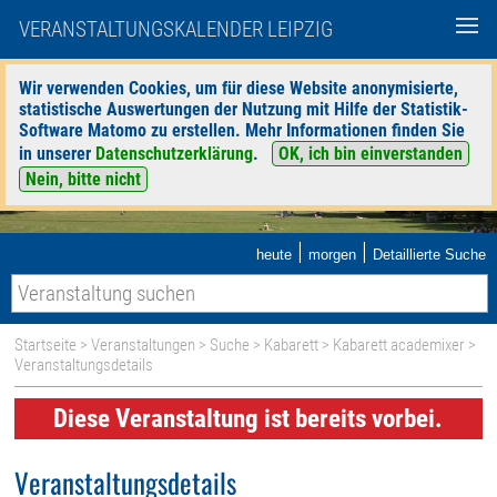
VERANSTALTUNGSKALENDER LEIPZIG
Wir verwenden Cookies, um für diese Website anonymisierte,
statistische Auswertungen der Nutzung mit Hilfe der Statistik-
Software Matomo zu erstellen. Mehr Informationen finden Sie
in unserer
Datenschutzerklärung
.
OK, ich bin einverstanden
Nein, bitte nicht
|
|
heute
morgen
Detaillierte Suche
Startseite
>
Veranstaltungen
>
Suche
>
Kabarett
>
Kabarett academixer
>
Veranstaltungsdetails
Diese Veranstaltung ist bereits vorbei.
Veranstaltungsdetails