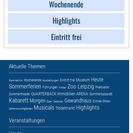
Wochenende
Highlights
Eintritt frei
Aktuelle Themen
Heute
Museum
Wochenende
Eintritt frei
Demnächst
Ausstellungen
Sommerferien
Zoo Leipzig
Führungen
Premieren
Kinder
QUARTERBACK Immobilien ARENA
Sommertheater
Sommerkabarett
Kabarett
Morgen
Gewandhaus
Dinner-Show
Oper
Galerien
Musicals
Highlights
Trödelmarkt
Sehenswürdigkeiten
Veranstaltungen