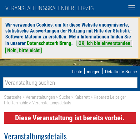
VERANSTALTUNGSKALENDER LEIPZIG
Wir verwenden Cookies, um für diese Website anonymisierte,
statistische Auswertungen der Nutzung mit Hilfe der Statistik-
Software Matomo zu erstellen. Mehr Informationen finden Sie
in unserer
Datenschutzerklärung
.
OK, ich bin einverstanden
Nein, bitte nicht
|
|
heute
morgen
Detaillierte Suche
Startseite
>
Veranstaltungen
>
Suche
>
Kabarett
>
Kabarett Leipziger
Pfeffermühle
> Veranstaltungsdetails
Diese Veranstaltung ist bereits vorbei.
Veranstaltungsdetails