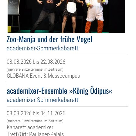
Zoo-Manja und der frühe Vogel
academixer-Sommerkabarett
08.08.2026 bis 22.08.2026
(mehrere Einzeltermine im Zeitraum)
GLOBANA Event & Messecampus
academixer-Ensemble »König Ödipus«
academixer-Sommerkabarett
08.08.2026 bis 04.11.2026
(mehrere Einzeltermine im Zeitraum)
Kabarett academixer
Treff/Ort: Paulaner-Palais