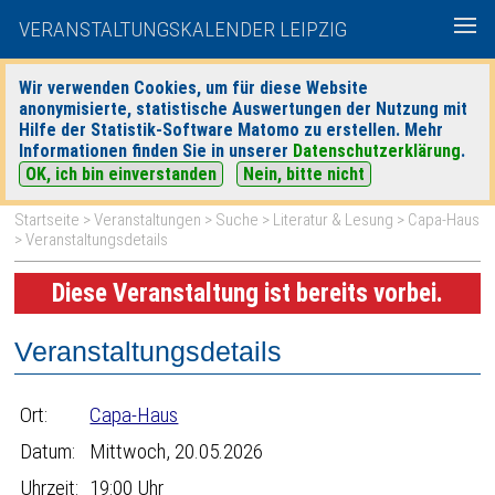
VERANSTALTUNGSKALENDER LEIPZIG
Wir verwenden Cookies, um für diese Website
anonymisierte, statistische Auswertungen der Nutzung mit
|
|
Hilfe der Statistik-Software Matomo zu erstellen. Mehr
heute
morgen
Detaillierte Suche
Informationen finden Sie in unserer
Datenschutzerklärung
.
OK, ich bin einverstanden
Nein, bitte nicht
Startseite
>
Veranstaltungen
>
Suche
>
Literatur & Lesung
>
Capa-Haus
> Veranstaltungsdetails
Diese Veranstaltung ist bereits vorbei.
Veranstaltungsdetails
Ort:
Capa-Haus
Datum:
Mittwoch, 20.05.2026
Uhrzeit:
19:00 Uhr