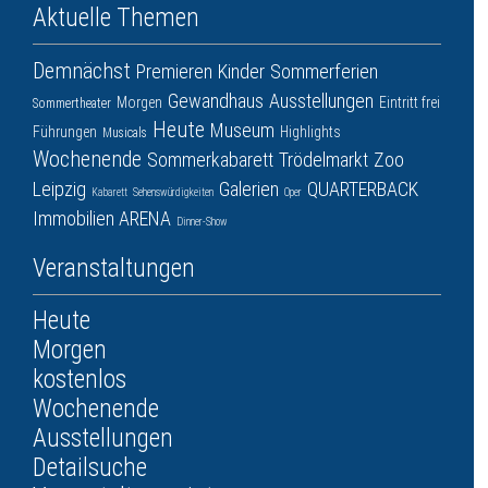
Aktuelle Themen
Demnächst
Premieren
Kinder
Sommerferien
Gewandhaus
Ausstellungen
Morgen
Eintritt frei
Sommertheater
Heute
Museum
Führungen
Highlights
Musicals
Wochenende
Sommerkabarett
Trödelmarkt
Zoo
Leipzig
Galerien
QUARTERBACK
Kabarett
Sehenswürdigkeiten
Oper
Immobilien ARENA
Dinner-Show
Veranstaltungen
Heute
Morgen
kostenlos
Wochenende
Ausstellungen
Detailsuche