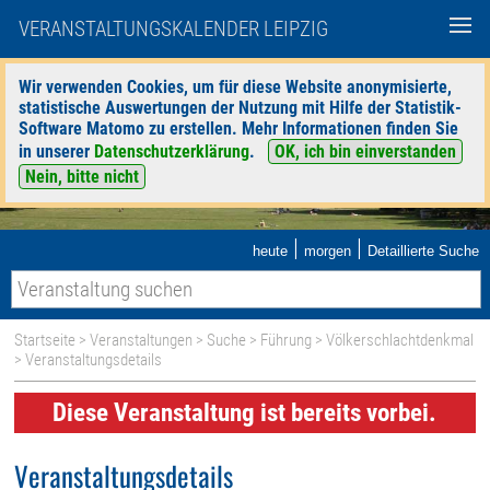
VERANSTALTUNGSKALENDER LEIPZIG
Wir verwenden Cookies, um für diese Website anonymisierte,
statistische Auswertungen der Nutzung mit Hilfe der Statistik-
Software Matomo zu erstellen. Mehr Informationen finden Sie
in unserer
Datenschutzerklärung
.
OK, ich bin einverstanden
Nein, bitte nicht
|
|
heute
morgen
Detaillierte Suche
Startseite
>
Veranstaltungen
>
Suche
>
Führung
>
Völkerschlachtdenkmal
> Veranstaltungsdetails
Diese Veranstaltung ist bereits vorbei.
Veranstaltungsdetails