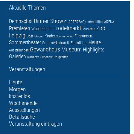
Aktuelle Themen
Dinner-Show
Demnächst
QUARTERBACK Immobilien ARENA
Trödelmarkt
Zoo
Premieren
Wochenende
Musicals
Leipzig
Kinder
Führungen
Oper
Morgen
Sommerferien
Sommertheater
Heute
Sommerkabarett
Eintritt frei
Gewandhaus
Museum
Highlights
Ausstellungen
Galerien
Kabarett
Sehenswürdigkeiten
Veranstaltungen
Heute
Morgen
kostenlos
Wochenende
Ausstellungen
Detailsuche
Veranstaltung eintragen