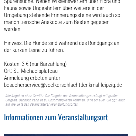
Spurensuche. Neben Wissenswertem über Flora und
Fauna sowie Ungeahntem über weitere in der
Umgebung stehende Erinnerungssteine wird auch so
manch tierische Anekdote zum Besten gegeben
werden.
Hinweis: Die Hunde sind während des Rundgangs an
der kurzen Leine zu führen.
Kosten: 3 € (nur Barzahlung)
Ort: St. Michaelsplateau
Anmeldung erbeten unter:
besucherservice@voelkerschlachtdenkmal-leipzig.de
Alle Angaben ohne Gewähr. Die Eingabe der Veranstaltungen erfolgt mit großer
Sorgfalt. Dennoch kann es zu Unstimmigkeiten kommen. Bitte schauen Sie ggf. auch
auf die Seite des Veranstalters/Veranstaltungsortes.
Informationen zum Veranstaltungsort