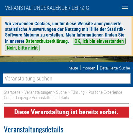
VERANSTALTUNGSKALENDER LEIPZIG
Wir verwenden Cookies, um für diese Website anonymisierte,
statistische Auswertungen der Nutzung mit Hilfe der Statistik-
Software Matomo zu erstellen. Mehr Informationen finden Sie
in unserer
Datenschutzerklärung
.
OK, ich bin einverstanden
Nein, bitte nicht
|
|
heute
morgen
Detaillierte Suche
Startseite
>
Veranstaltungen
>
Suche
>
Führung
>
Porsche Experience
Center Leipzig
> Veranstaltungsdetails
Diese Veranstaltung ist bereits vorbei.
Veranstaltungsdetails