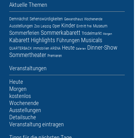
Aktuelle Themen
Demnächst
Sehenswürdigkeiten
Gewandhaus
Wochenende
Kinder
Ausstellungen
Oper
Museum
Zoo Leipzig
Eintritt frei
Sommerkabarett
Sommerferien
Trödelmarkt
Morgen
Kabarett
Highlights
Musicals
Führungen
Dinner-Show
Heute
QUARTERBACK Immobilien ARENA
Galerien
Sommertheater
Premieren
Veranstaltungen
Heute
Morgen
kostenlos
Wochenende
Ausstellungen
Detailsuche
Veranstaltung eintragen
Tipps für die nächsten Tage