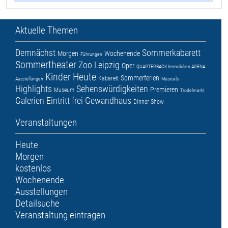
Aktuelle Themen
Demnächst
Sommerkabarett
Morgen
Wochenende
Führungen
Sommertheater
Zoo Leipzig
Oper
QUARTERBACK Immobilien ARENA
Kinder
Heute
Sommerferien
Kabarett
Ausstellungen
Musicals
Highlights
Sehenswürdigkeiten
Premieren
Museum
Trödelmarkt
Galerien
Eintritt frei
Gewandhaus
Dinner-Show
Veranstaltungen
Heute
Morgen
kostenlos
Wochenende
Ausstellungen
Detailsuche
Veranstaltung eintragen