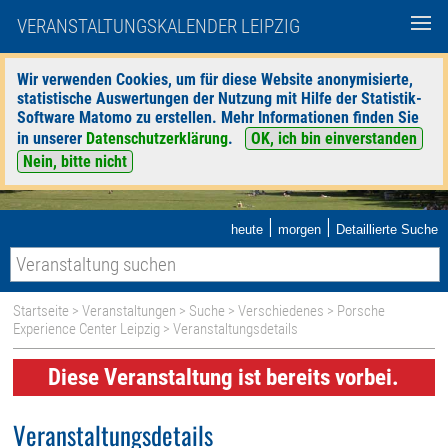
VERANSTALTUNGSKALENDER LEIPZIG
Wir verwenden Cookies, um für diese Website anonymisierte,
statistische Auswertungen der Nutzung mit Hilfe der Statistik-
Software Matomo zu erstellen. Mehr Informationen finden Sie
in unserer
Datenschutzerklärung
.
OK, ich bin einverstanden
Nein, bitte nicht
|
|
heute
morgen
Detaillierte Suche
Startseite
>
Veranstaltungen
>
Suche
>
Verschiedenes
>
Porsche
Experience Center Leipzig
> Veranstaltungsdetails
Diese Veranstaltung ist bereits vorbei.
Veranstaltungsdetails