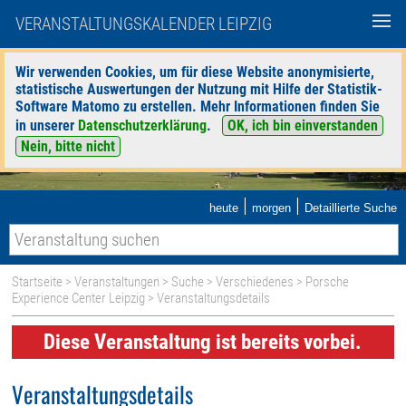
VERANSTALTUNGSKALENDER LEIPZIG
Wir verwenden Cookies, um für diese Website anonymisierte,
statistische Auswertungen der Nutzung mit Hilfe der Statistik-
Software Matomo zu erstellen. Mehr Informationen finden Sie
in unserer
Datenschutzerklärung
.
OK, ich bin einverstanden
Nein, bitte nicht
|
|
heute
morgen
Detaillierte Suche
Startseite
>
Veranstaltungen
>
Suche
>
Verschiedenes
>
Porsche
Experience Center Leipzig
> Veranstaltungsdetails
Diese Veranstaltung ist bereits vorbei.
Veranstaltungsdetails