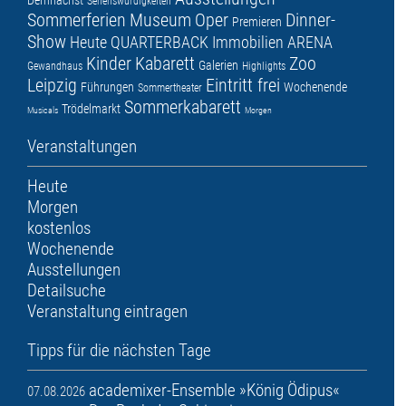
Demnächst
Sehenswürdigkeiten
Sommerferien
Museum
Oper
Dinner-
Premieren
Show
Heute
QUARTERBACK Immobilien ARENA
Kinder
Kabarett
Zoo
Galerien
Gewandhaus
Highlights
Leipzig
Eintritt frei
Führungen
Wochenende
Sommertheater
Sommerkabarett
Trödelmarkt
Musicals
Morgen
Veranstaltungen
Heute
Morgen
kostenlos
Wochenende
Ausstellungen
Detailsuche
Veranstaltung eintragen
Tipps für die nächsten Tage
academixer-Ensemble »König Ödipus«
07.08.2026