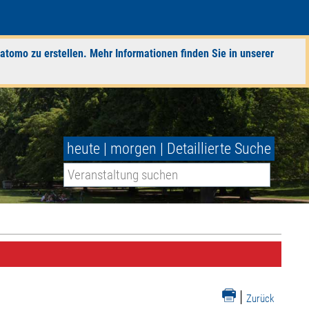
atomo zu erstellen. Mehr Informationen finden Sie in unserer
heute
|
morgen
|
Detaillierte Suche
|
Zurück