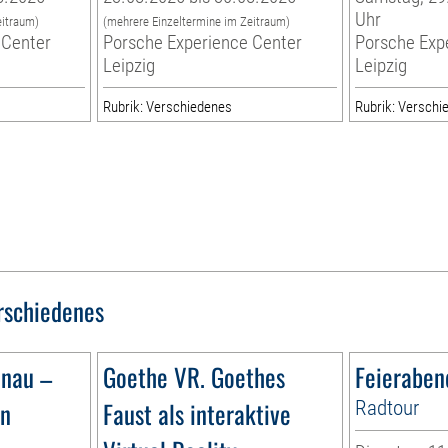
Uhr
eitraum)
(mehrere Einzeltermine im Zeitraum)
 Center
Porsche Experience Center
Porsche Exp
Leipzig
Leipzig
Rubrik: Verschiedenes
Rubrik: Verschi
rschiedenes
ünau –
Goethe VR. Goethes
Feieraben
ün
Faust als interaktive
Radtour