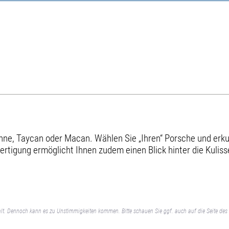
e, Taycan oder Macan. Wählen Sie „Ihren“ Porsche und erkund
ertigung ermöglicht Ihnen zudem einen Blick hinter die Kuliss
lt. Dennoch kann es zu Unstimmigkeiten kommen. Bitte schauen Sie ggf. auch auf die Seite des 