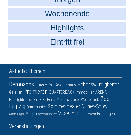
Wochenende
Highlights
Eintritt frei
Aktuelle Themen
Demnächst
Sehenswürdigkeiten
Gewandhaus
Eintritt frei
Premieren
Galerien
QUARTERBACK Immobilien ARENA
Zoo
Trödelmarkt
Highlights
Heute
Musicals
Kinder
Wochenende
Leipzig
Sommertheater
Dinner-Show
Sommerferien
Museum
Oper
Führungen
Morgen
Ausstellungen
Sommerkabarett
Kabarett
Veranstaltungen