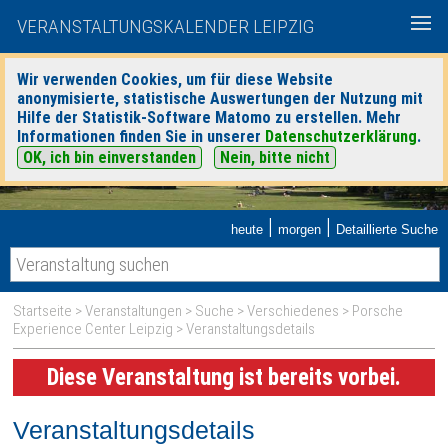
VERANSTALTUNGSKALENDER LEIPZIG
Wir verwenden Cookies, um für diese Website
anonymisierte, statistische Auswertungen der Nutzung mit
Hilfe der Statistik-Software Matomo zu erstellen. Mehr
Informationen finden Sie in unserer
Datenschutzerklärung
.
OK, ich bin einverstanden
Nein, bitte nicht
|
|
heute
morgen
Detaillierte Suche
Startseite
>
Veranstaltungen
>
Suche
>
Verschiedenes
>
Porsche
Experience Center Leipzig
> Veranstaltungsdetails
Diese Veranstaltung ist bereits vorbei.
Veranstaltungsdetails