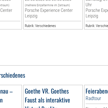
Uhr
eitraum)
(mehrere Einzeltermine im Zeitraum)
 Center
Porsche Experience Center
Porsche Exp
Leipzig
Leipzig
Rubrik: Verschiedenes
Rubrik: Verschi
rschiedenes
ünau –
Goethe VR. Goethes
Feieraben
ün
Faust als interaktive
Radtour