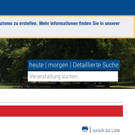
atomo zu erstellen. Mehr Informationen finden Sie in unserer
heute
|
morgen
|
Detaillierte Suche
|
zurück zur Liste