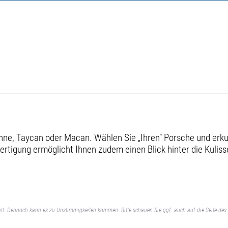
e, Taycan oder Macan. Wählen Sie „Ihren“ Porsche und erkund
ertigung ermöglicht Ihnen zudem einen Blick hinter die Kuliss
lt. Dennoch kann es zu Unstimmigkeiten kommen. Bitte schauen Sie ggf. auch auf die Seite des 