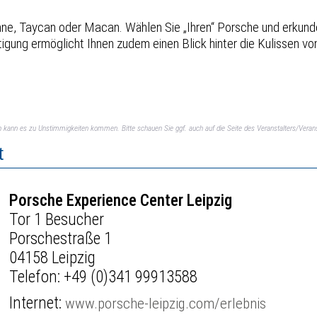
, Taycan oder Macan. Wählen Sie „Ihren“ Porsche und erkunden 
igung ermöglicht Ihnen zudem einen Blick hinter die Kulissen vo
ch kann es zu Unstimmigkeiten kommen. Bitte schauen Sie ggf. auch auf die Seite des Veranstalters/Verans
t
Porsche Experience Center Leipzig
Tor 1 Besucher
Porschestraße 1
04158 Leipzig
Telefon:
+49 (0)341 99913588
Internet:
www.porsche-leipzig.com/erlebnis