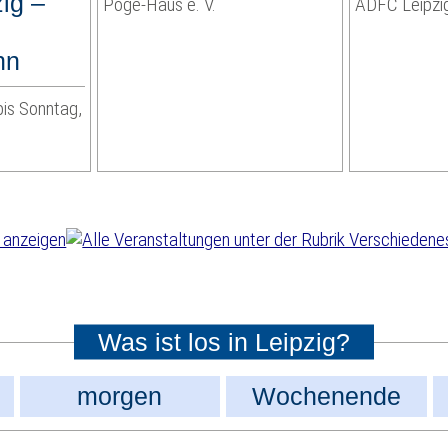
ig –
Pöge-Haus e. V.
ADFC Leipzig
hn
bis Sonntag,
Was ist los in Leipzig?
morgen
Wochenende