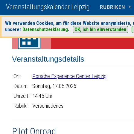
Veranstaltungskalender Leipzig
RUBRIKEN
Wir verwenden Cookies, um für diese Website anonymisierte, s
Startseite
>
Veranstaltungen
>
Suche
>
Verschiedenes
>
Porsche Ex
unserer
Datenschutzerklärung
.
OK, ich bin einverstanden
Veranstaltungsdetails
Ort:
Porsche Experience Center Leipzig
Datum:
Sonntag, 17.05.2026
Uhrzeit:
14:45 Uhr
Rubrik:
Verschiedenes
Pilot Onroad