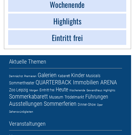
Wochenende
Highlights
Eintritt frei
Aktuelle Themen
Galerien
Kinder
Musicals
Kabarett
Demnächst
Premieren
QUARTERBACK Immobilien ARENA
Sommertheater
Heute
Zoo Leipzig
Eintritt frei
Morgen
Wochenende
Gewandhaus
Highlights
Sommerkabarett
Führungen
Museum
Trödelmarkt
Ausstellungen
Sommerferien
Dinner-Show
Oper
Sehenswürdigkeiten
Veranstaltungen