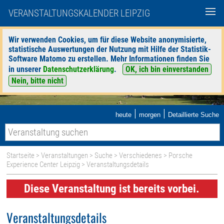
VERANSTALTUNGSKALENDER LEIPZIG
Wir verwenden Cookies, um für diese Website anonymisierte,
statistische Auswertungen der Nutzung mit Hilfe der Statistik-
Software Matomo zu erstellen. Mehr Informationen finden Sie
in unserer
Datenschutzerklärung
.
OK, ich bin einverstanden
Nein, bitte nicht
|
|
heute
morgen
Detaillierte Suche
Startseite
>
Veranstaltungen
>
Suche
>
Verschiedenes
>
Porsche
Experience Center Leipzig
> Veranstaltungsdetails
Diese Veranstaltung ist bereits vorbei.
Veranstaltungsdetails