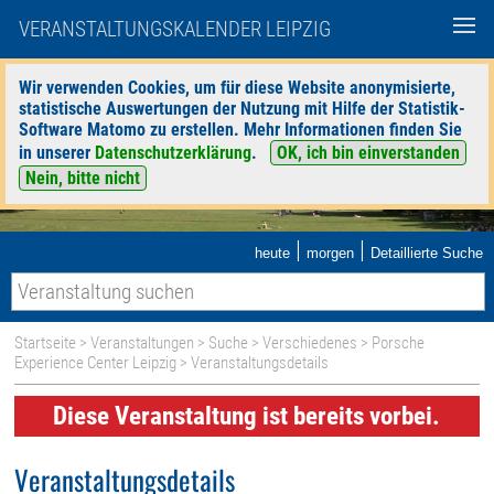
VERANSTALTUNGSKALENDER LEIPZIG
Wir verwenden Cookies, um für diese Website anonymisierte,
statistische Auswertungen der Nutzung mit Hilfe der Statistik-
Software Matomo zu erstellen. Mehr Informationen finden Sie
in unserer
Datenschutzerklärung
.
OK, ich bin einverstanden
Nein, bitte nicht
|
|
heute
morgen
Detaillierte Suche
Startseite
>
Veranstaltungen
>
Suche
>
Verschiedenes
>
Porsche
Experience Center Leipzig
> Veranstaltungsdetails
Diese Veranstaltung ist bereits vorbei.
Veranstaltungsdetails