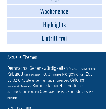
Wochenende
Highlights
Eintritt frei
Aktuelle Themen
Demnächst
Sehenswürdigkeiten
Museum
Gewandhaus
Kabarett
Zoo
Heute
Morgen
Kinder
Sommertheater
Highlights
Leipzig
Galerien
Ausstellungen
Führungen
Dinner-Show
Sommerkabarett
Trödelmarkt
Musicals
Wochenende
Oper
Sommerferien
QUARTERBACK Immobilien ARENA
Eintritt frei
Premieren
Veranstaltungen