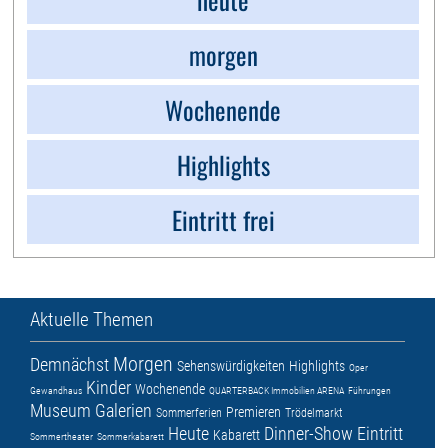
morgen
Wochenende
Highlights
Eintritt frei
Aktuelle Themen
Morgen
Demnächst
Sehenswürdigkeiten
Highlights
Oper
Kinder
Wochenende
Gewandhaus
QUARTERBACK Immobilien ARENA
Führungen
Museum
Galerien
Premieren
Sommerferien
Trödelmarkt
Heute
Dinner-Show
Eintritt
Kabarett
Sommertheater
Sommerkabarett