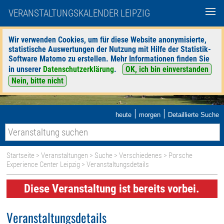
VERANSTALTUNGSKALENDER LEIPZIG
Wir verwenden Cookies, um für diese Website anonymisierte,
statistische Auswertungen der Nutzung mit Hilfe der Statistik-
Software Matomo zu erstellen. Mehr Informationen finden Sie
in unserer
Datenschutzerklärung
.
OK, ich bin einverstanden
Nein, bitte nicht
|
|
heute
morgen
Detaillierte Suche
Startseite
>
Veranstaltungen
>
Suche
>
Verschiedenes
>
Porsche
Experience Center Leipzig
> Veranstaltungsdetails
Diese Veranstaltung ist bereits vorbei.
Veranstaltungsdetails