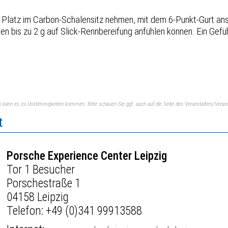
, Platz im Carbon-Schalensitz nehmen, mit dem 6-Punkt-Gurt an
en bis zu 2 g auf Slick-Rennbereifung anfühlen können. Ein Gefü
ch kann es zu Unstimmigkeiten kommen. Bitte schauen Sie ggf. auch auf die Seite des Veranstalters/Verans
t
Porsche Experience Center Leipzig
Tor 1 Besucher
Porschestraße 1
04158 Leipzig
Telefon:
+49 (0)341 99913588