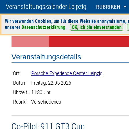
Veranstaltungskalender Leipzig
RUBRIKEN
Wir verwenden Cookies, um für diese Website anonymisierte, s
unserer
Datenschutzerklärung
.
OK, ich bin einverstanden
Startseite
>
Veranstaltungen
>
Suche
>
Verschiedenes
>
Porsche Ex
Veranstaltungsdetails
Ort:
Porsche Experience Center Leipzig
Datum:
Freitag, 22.05.2026
Uhrzeit:
11:30 Uhr
Rubrik:
Verschiedenes
Co-Pilot 911 GT3 Cup