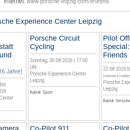
Internet:
www.porsche-leipzig.com/erlebnis
sche Experience Center Leipzig
Porsche Circuit
Pilot Of
tatt
Cycling
Special:
 und
Friends
Sonntag, 30.08.2026 | 17:00
Uhr
22.08.2026 b
16 Jahre)
Porsche Experience Center
(mehrere Einzelte
Leipzig
Porsche Expe
bis
Leipzig
026
Rubrik: Sport
Center
Rubrik: Versch
namera
Co-Pilot 911
Co-Pilo