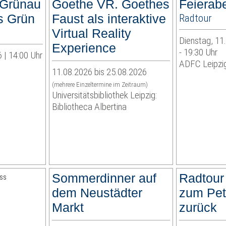
 Grünau
Goethe VR. Goethes
Feierab
es Grün
Faust als interaktive
Radtour
Virtual Reality
Dienstag, 11
Experience
- 19:30 Uhr
 | 14:00 Uhr
ADFC Leipzig
11.08.2026 bis 25.08.2026
(mehrere Einzeltermine im Zeitraum)
Universitätsbibliothek Leipzig:
Bibliotheca Albertina
Sommerdinner auf
Radtour
dem Neustädter
zum Pet
Markt
zurück