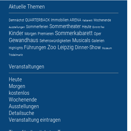
Aktuelle Themen
QUARTERBACK Immobilien ARENA
Demnächst
Wochenende
Kabarett
Sommertheater
Sommerferien
Heute
Ausstellungen
Eintritt frei
Kinder
Sommerkabarett
Morgen
Premieren
Oper
Gewandhaus
Musicals
Sehenswürdigkeiten
Galerien
Zoo Leipzig
Führungen
Dinner-Show
Highlights
Museum
Trödelmarkt
Veranstaltungen
Heute
Morgen
kostenlos
Wochenende
Ausstellungen
Detailsuche
Veranstaltung eintragen