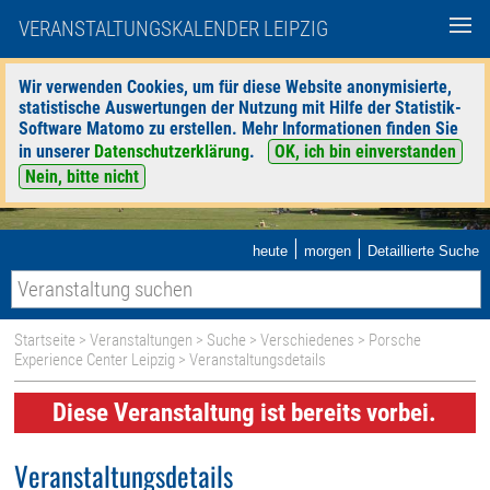
VERANSTALTUNGSKALENDER LEIPZIG
Wir verwenden Cookies, um für diese Website anonymisierte,
statistische Auswertungen der Nutzung mit Hilfe der Statistik-
Software Matomo zu erstellen. Mehr Informationen finden Sie
in unserer
Datenschutzerklärung
.
OK, ich bin einverstanden
Nein, bitte nicht
|
|
heute
morgen
Detaillierte Suche
Startseite
>
Veranstaltungen
>
Suche
>
Verschiedenes
>
Porsche
Experience Center Leipzig
> Veranstaltungsdetails
Diese Veranstaltung ist bereits vorbei.
Veranstaltungsdetails