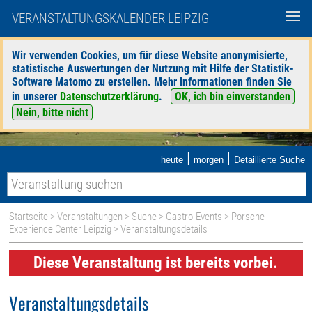
VERANSTALTUNGSKALENDER LEIPZIG
Wir verwenden Cookies, um für diese Website anonymisierte,
statistische Auswertungen der Nutzung mit Hilfe der Statistik-
Software Matomo zu erstellen. Mehr Informationen finden Sie
in unserer
Datenschutzerklärung
.
OK, ich bin einverstanden
Nein, bitte nicht
|
|
heute
morgen
Detaillierte Suche
Startseite
>
Veranstaltungen
>
Suche
>
Gastro-Events
>
Porsche
Experience Center Leipzig
> Veranstaltungsdetails
Diese Veranstaltung ist bereits vorbei.
Veranstaltungsdetails