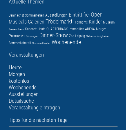
Aktuelle Themen
Oper
Eintritt frei
Ausstellungen
Demnächst
Sommerferien
Trödelmarkt
Musicals
Galerien
Kinder
Highlights
Museum
Kabarett
Heute
QUARTERBACK Immobilien ARENA
Morgen
Gewandhaus
Dinner-Show
Premieren
Zoo Leipzig
Führungen
Sehenswürdigkeiten
Wochenende
Sommerkabarett
Sommertheater
Veranstaltungen
Heute
Morgen
kostenlos
Wochenende
Ausstellungen
Detailsuche
Veranstaltung eintragen
Tipps für die nächsten Tage