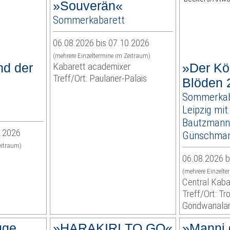
»Souverän«
Sommerkabarett
06.08.2026 bis 07.10.2026
(mehrere Einzeltermine im Zeitraum)
nd der
Kabarett academixer
»Der Kö
Treff/Ort: Paulaner-Palais
Blöden 
Sommerkab
Leipzig mit
Bautzmann
8.2026
Günschma
eitraum)
06.08.2026 b
(mehrere Einzelte
Central Kaba
Treff/Ort: Tr
Gondwanala
ge,
»HARAKIRI TO GO«
»Manni 