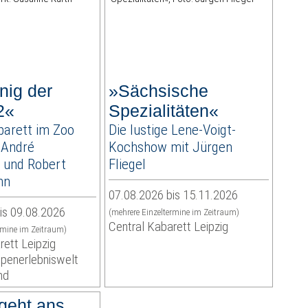
nig der
»Sächsische
2«
Spezialitäten«
arett im Zoo
Die lustige Lene-Voigt-
 André
Kochshow mit Jürgen
 und Robert
Fliegel
nn
07.08.2026 bis 15.11.2026
is 09.08.2026
(mehrere Einzeltermine im Zeitraum)
Central Kabarett Leipzig
rmine im Zeitraum)
rett Leipzig
openerlebniswelt
nd
geht ans