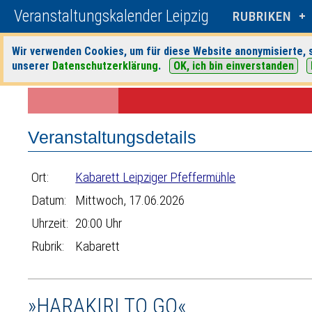
Veranstaltungskalender Leipzig
RUBRIKEN
Wir verwenden Cookies, um für diese Website anonymisierte, s
unserer
Datenschutzerklärung
.
OK, ich bin einverstanden
Startseite
>
Veranstaltungen
>
Suche
>
Kabarett
>
Kabarett Leipzige
Veranstaltungsdetails
Ort:
Kabarett Leipziger Pfeffermühle
Datum:
Mittwoch, 17.06.2026
Uhrzeit:
20:00 Uhr
Rubrik:
Kabarett
»HARAKIRI TO GO«