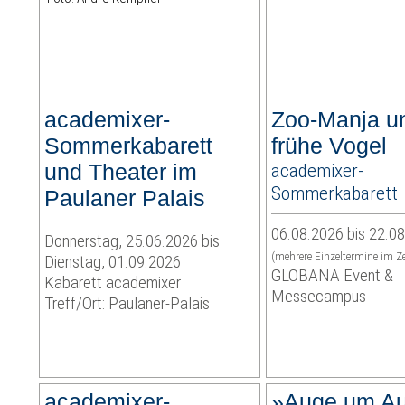
academixer-
Zoo-Manja u
Sommerkabarett
frühe Vogel
und Theater im
academixer-
Sommerkabarett
Paulaner Palais
06.08.2026 bis 22.0
Donnerstag, 25.06.2026 bis
(mehrere Einzeltermine im Z
Dienstag, 01.09.2026
GLOBANA Event &
Kabarett academixer
Messecampus
Treff/Ort: Paulaner-Palais
academixer-
»Auge um Au