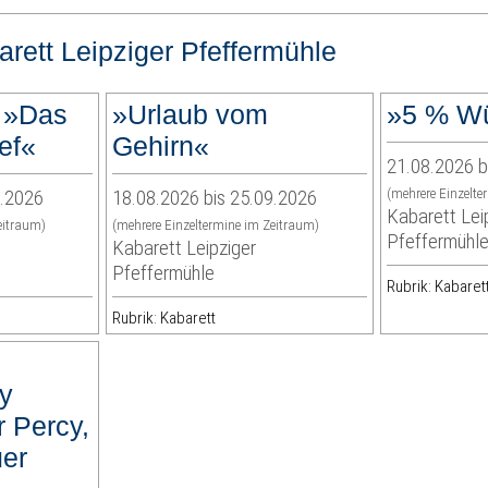
arett Leipziger Pfeffermühle
d »Das
»Urlaub vom
»5 % W
ef«
Gehirn«
21.08.2026 b
9.2026
18.08.2026 bis 25.09.2026
(mehrere Einzelte
Kabarett Lei
eitraum)
(mehrere Einzeltermine im Zeitraum)
Pfeffermühl
Kabarett Leipziger
Pfeffermühle
Rubrik: Kabaret
Rubrik: Kabarett
ly
r Percy,
uer