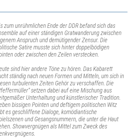
is zum unrühmlichen Ende der DDR befand sich das
nsemble auf einer ständigen Gratwanderung zwischen
igenem Anspruch und demütigender Zensur. Die
olitische Satire musste sich hinter doppelbödigen
ointen oder zwischen den Zeilen verstecken.
eute sind hier andere Töne zu hören. Das Kabarett
ucht ständig nach neuen Formen und Mitteln, um sich in
iesen turbulenten Zeiten Gehör zu verschaffen. Die
Pfeffermüller" setzen dabei auf eine Mischung aus
eitgemäßer Unterhaltung und künstlerischer Tradition.
eben bissigen Pointen und deftigem politischen Witz
ibt es geschliffene Dialoge, komödiantische
pielszenen und Gesangsnummern, die unter die Haut
ehen. Showvergnügen als Mittel zum Zweck des
enkvergnügens.