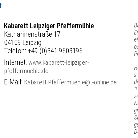
t
Kabarett Leipziger Pfeffermühle
B
E
Katharinenstraße 17
e
04109 Leipzig
p
Telefon:
+49 (0)341 9603196
P
Internet:
www.kabarett-leipziger-
H
pfeffermuehle.de
s
E-Mail:
Kabarett.Pfeffermuehle@t-online.de
d
"
z
N
g
S
g
D