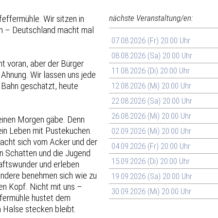
effermühle. Wir sitzen in
nächste Veranstaltung/en:
hen – Deutschland macht mal
07.08.2026 (Fr) 20:00 Uhr
08.08.2026 (Sa) 20:00 Uhr
ht voran, aber der Bürger
11.08.2026 (Di) 20:00 Uhr
 Ahnung. Wir lassen uns jede
 Bahn geschätzt, heute
12.08.2026 (Mi) 20:00 Uhr
22.08.2026 (Sa) 20:00 Uhr
26.08.2026 (Mi) 20:00 Uhr
keinen Morgen gäbe. Denn
sein Leben mit Pustekuchen.
02.09.2026 (Mi) 20:00 Uhr
macht sich vom Acker und der
04.09.2026 (Fr) 20:00 Uhr
en Schatten und die Jugend
15.09.2026 (Di) 20:00 Uhr
haftswunder und erleben
 andere benehmen sich wie zu
19.09.2026 (Sa) 20:00 Uhr
en Kopf. Nicht mit uns –
30.09.2026 (Mi) 20:00 Uhr
ffermühle hustet dem
 Halse stecken bleibt.