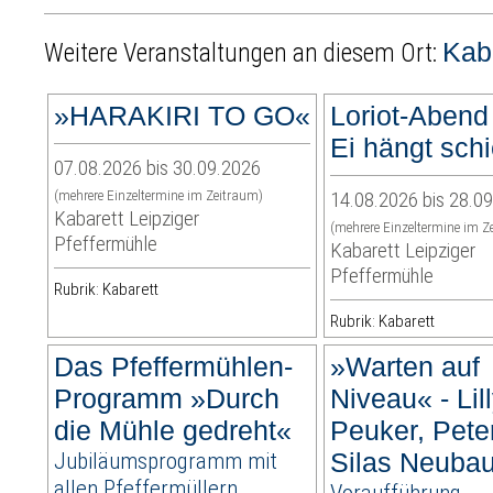
Kab
Weitere Veranstaltungen an diesem Ort:
»HARAKIRI TO GO«
Loriot-Aben
Ei hängt schi
07.08.2026 bis 30.09.2026
(mehrere Einzeltermine im Zeitraum)
14.08.2026 bis 28.0
Kabarett Leipziger
(mehrere Einzeltermine im Z
Pfeffermühle
Kabarett Leipziger
Pfeffermühle
Rubrik: Kabarett
Rubrik: Kabarett
Das Pfeffermühlen-
»Warten auf
Programm »Durch
Niveau« - Lil
die Mühle gedreht«
Peuker, Pete
Jubiläumsprogramm mit
Silas Neuba
allen Pfeffermüllern
Voraufführung