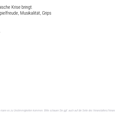
sche Krise bringt.
ielfreude, Musikalität, Grips
.
ch kann es zu Unstimmigkeiten kommen. Bitte schauen Sie ggf. auch auf die Seite des Veranstalters/Verans