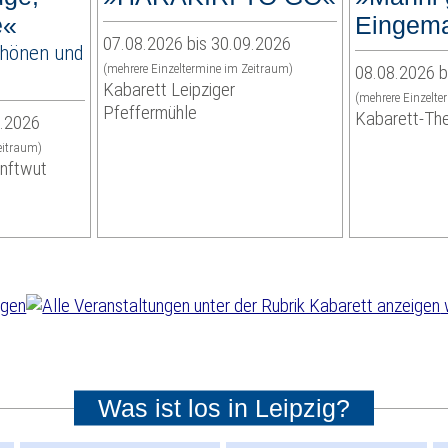
e«
Eingem
07.08.2026 bis 30.09.2026
chönen und
(mehrere Einzeltermine im Zeitraum)
08.08.2026 b
Kabarett Leipziger
(mehrere Einzelte
Pfeffermühle
Kabarett-Th
9.2026
eitraum)
anftwut
Was ist los in Leipzig?