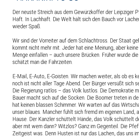
Der neuste Streich aus dem Gewürzkoffer der Leipziger Pf
Haft. In Lachhaft. Die Welt hält sich den Bauch vor Lac
wieder Spaß.
Wir sind der Vorreiter auf dem Schlachtross. Der Staat ge
kommt nicht mehr mit. Jeder hat eine Meinung, aber keine
Menge einfallen – auch unsere Brücken. Früher wurde die
schätzt man die Fahrzeiten.
E-Mail, E-Auto, E-Goisten. Wir machen weiter, als ob es 
noch ist nicht aller Tage Abend. Der Bürger versüßt sich 
Die Regierung ratlos – das Volk lustlos. Die Demokratie 
Bauer macht sich auf die Socken. Die Boomer treten in d
hat keinen blassen Schimmer. Wir warten auf das Wirtsc
unser blaues. Mancher fühlt sich fremd im eigenen Land,
Hause. Der Kanzler schüttelt Hände, das Volk schüttelt d
aber mit wem dann? Witzlos? Ganz im Gegenteil. Die Pfe
Zeitgeist was. Denn Husten ist nur das Lachen, das uns im