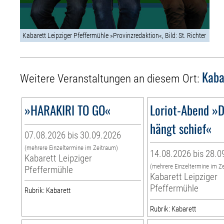
Kabarett Leipziger Pfeffermühle »Provinzredaktion«, Bild: St. Richter
Kaba
Weitere Veranstaltungen an diesem Ort:
»HARAKIRI TO GO«
Loriot-Abend »D
hängt schief«
07.08.2026 bis 30.09.2026
(mehrere Einzeltermine im Zeitraum)
14.08.2026 bis 28.0
Kabarett Leipziger
(mehrere Einzeltermine im Z
Pfeffermühle
Kabarett Leipziger
Pfeffermühle
Rubrik: Kabarett
Rubrik: Kabarett