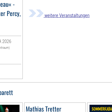
veau« -
ter Percy,
weitere Veranstaltungen
9.2026
eitraum)
barett
Mathias Tretter