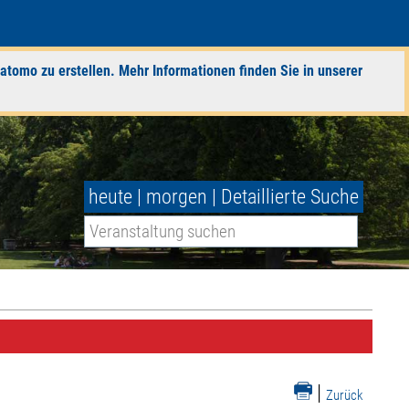
atomo zu erstellen. Mehr Informationen finden Sie in unserer
heute
|
morgen
|
Detaillierte Suche
|
Zurück