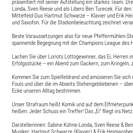
präsentiert mit seiner Aufstellung ein starkes Team. Dr
Londa, Sven Reese und als Libero Ben Turecek. Für den 
Mittelfeld-Duo Hartmut Schwarze – Klavier und Erik H
und Saxofon. Für die Stadionbeleuchtung zeichnet vera
Beste Voraussetzungen also für neue Pfeffermühlen-Ste
spannende Begegnung mit der Champions League des H
Lachen Sie über Loriots Lottogewinner, das Ei, Herren i
Erfolgsstücke – ein Abend zum Gackern, zum Kringeln, 
Kommen Sie zum Spielfeldrand und amüsieren Sie sich ü
Fouls und über die im Abseits Stehengebliebenen – über 
Ecke unseren Alltag bestimmen.
Unser Strafraum heißt Komik und auf dem Elfmeterpunkt 
heißen: Jeder Schuss ein Treffer! Das „Ei“ fliegt ins Net
Darstellerinnen: Sabine Kühne-Londa, Sven Reese & Be
Musiker: Hartmut Schwarze (Klavier) & Erik Heimansbe