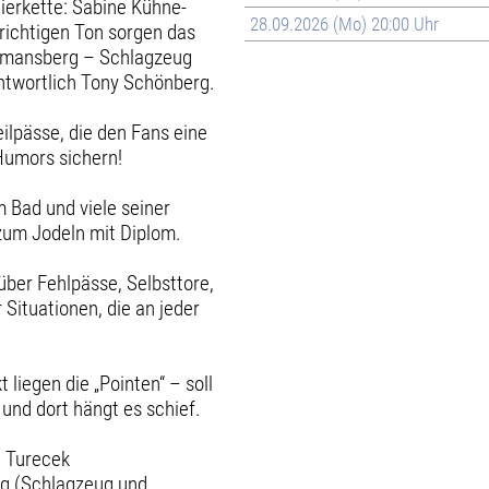
eierkette: Sabine Kühne-
28.09.2026 (Mo) 20:00 Uhr
richtigen Ton sorgen das
eimansberg – Schlagzeug
ntwortlich Tony Schönberg.
ilpässe, die den Fans eine
umors sichern!
m Bad und viele seiner
zum Jodeln mit Diplom.
ber Fehlpässe, Selbsttore,
Situationen, die an jeder
liegen die „Pointen“ – soll
z und dort hängt es schief.
n Turecek
rg (Schlagzeug und