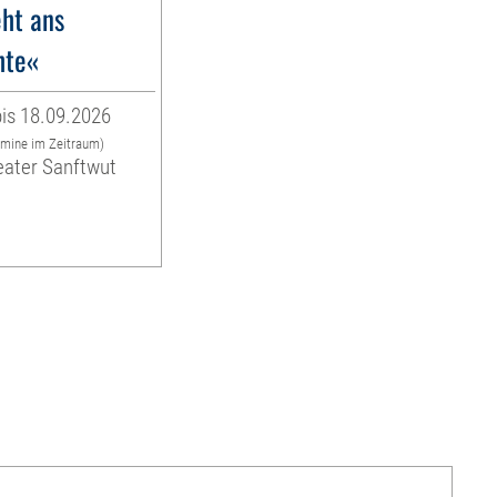
ht ans
hte«
is 18.09.2026
rmine im Zeitraum)
eater Sanftwut