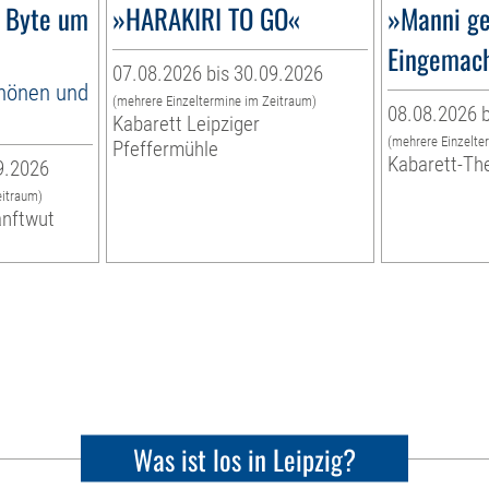
 Byte um
»HARAKIRI TO GO«
»Manni ge
Eingemac
07.08.2026 bis 30.09.2026
hönen und
(mehrere Einzeltermine im Zeitraum)
08.08.2026 b
Kabarett Leipziger
(mehrere Einzelte
Pfeffermühle
Kabarett-Th
9.2026
eitraum)
anftwut
Was ist los in Leipzig?