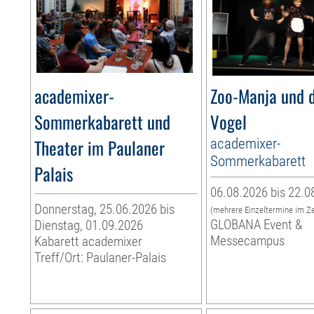
academixer-
Zoo-Manja und d
Sommerkabarett und
Vogel
Theater im Paulaner
academixer-
Sommerkabarett
Palais
06.08.2026 bis 22.0
Donnerstag, 25.06.2026 bis
(mehrere Einzeltermine im Z
GLOBANA Event &
Dienstag, 01.09.2026
Messecampus
Kabarett academixer
Treff/Ort: Paulaner-Palais