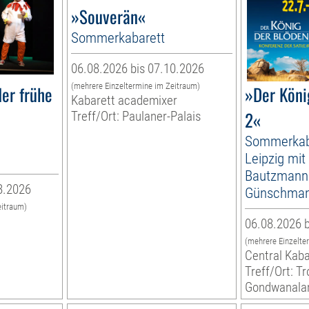
»Souverän«
Sommerkabarett
06.08.2026 bis 07.10.2026
(mehrere Einzeltermine im Zeitraum)
er frühe
»Der Köni
Kabarett academixer
2«
Treff/Ort: Paulaner-Palais
Sommerkab
Leipzig mit
Bautzmann
8.2026
Günschma
eitraum)
06.08.2026 b
(mehrere Einzelte
Central Kaba
Treff/Ort: T
Gondwanala