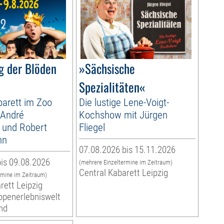
g der Blöden
»Sächsische
Spezialitäten«
arett im Zoo
Die lustige Lene-Voigt-
 André
Kochshow mit Jürgen
 und Robert
Fliegel
nn
07.08.2026 bis 15.11.2026
is 09.08.2026
(mehrere Einzeltermine im Zeitraum)
Central Kabarett Leipzig
rmine im Zeitraum)
rett Leipzig
ropenerlebniswelt
nd