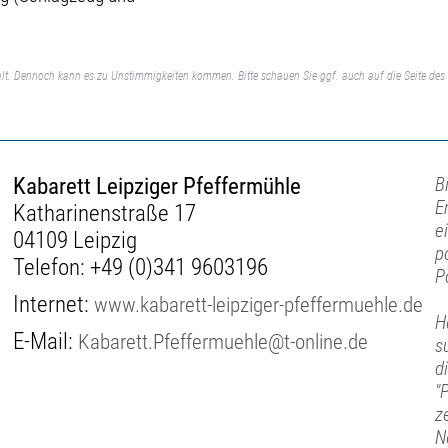
lt. Dennoch kann es zu Unstimmigkeiten kommen. Bitte schauen Sie ggf. auch auf die Seite des 
Kabarett Leipziger Pfeffermühle
B
E
Katharinenstraße 17
e
04109 Leipzig
p
Telefon:
+49 (0)341 9603196
P
Internet:
www.kabarett-leipziger-pfeffermuehle.de
H
E-Mail:
Kabarett.Pfeffermuehle@t-online.de
s
d
"
z
N