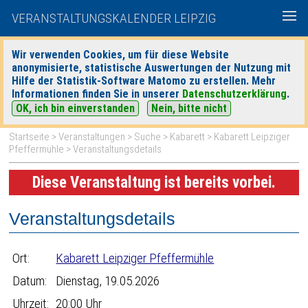
VERANSTALTUNGSKALENDER LEIPZIG
Wir verwenden Cookies, um für diese Website
anonymisierte, statistische Auswertungen der Nutzung mit
|
|
Hilfe der Statistik-Software Matomo zu erstellen. Mehr
heute
morgen
Detaillierte Suche
Informationen finden Sie in unserer
Datenschutzerklärung
.
OK, ich bin einverstanden
Nein, bitte nicht
Startseite
>
Veranstaltungen
>
Suche
>
Kabarett
>
Kabarett Leipziger
Pfeffermühle
> Veranstaltungsdetails
Diese Veranstaltung ist bereits vorbei.
Veranstaltungsdetails
Ort:
Kabarett Leipziger Pfeffermühle
Datum:
Dienstag, 19.05.2026
Uhrzeit:
20:00 Uhr