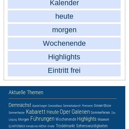
Kalender
heute
morgen
Wochenende
Highlights
Eintritt frei
Aktuelle Themen
Demnächst
Dinner-Show
Ausstellungen
Gewandhaus
Sommerkabarett
Premieren
Kabarett
Oper
Galerien
Heute
Sommerferien
Sommertheater
Zoo
Führungen
Highlights
Wochenende
Morgen
Museum
Leipzig
Trödelmarkt
Sehenswürdigkeiten
QUARTERBACK Immobilien ARENA
Kinder