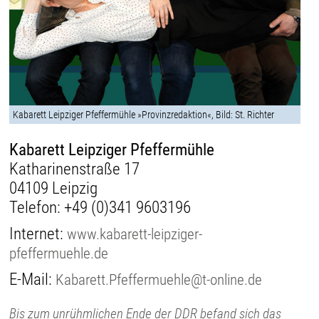
Kabarett Leipziger Pfeffermühle »Provinzredaktion«, Bild: St. Richter
Kabarett Leipziger Pfeffermühle
Katharinenstraße 17
04109 Leipzig
Telefon:
+49 (0)341 9603196
Internet:
www.kabarett-leipziger-
pfeffermuehle.de
E-Mail:
Kabarett.Pfeffermuehle@t-online.de
Bis zum unrühmlichen Ende der DDR befand sich das