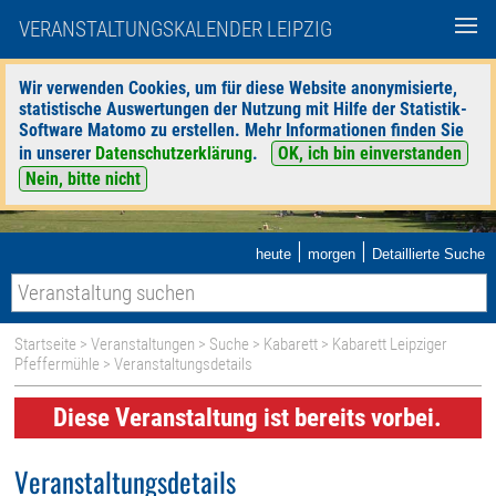
VERANSTALTUNGSKALENDER LEIPZIG
Wir verwenden Cookies, um für diese Website anonymisierte,
statistische Auswertungen der Nutzung mit Hilfe der Statistik-
Software Matomo zu erstellen. Mehr Informationen finden Sie
in unserer
Datenschutzerklärung
.
OK, ich bin einverstanden
Nein, bitte nicht
|
|
heute
morgen
Detaillierte Suche
Startseite
>
Veranstaltungen
>
Suche
>
Kabarett
>
Kabarett Leipziger
Pfeffermühle
> Veranstaltungsdetails
Diese Veranstaltung ist bereits vorbei.
Veranstaltungsdetails