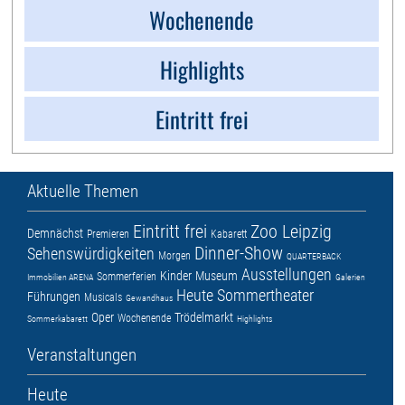
Wochenende
Highlights
Eintritt frei
Aktuelle Themen
Eintritt frei
Zoo Leipzig
Demnächst
Premieren
Kabarett
Dinner-Show
Sehenswürdigkeiten
Morgen
QUARTERBACK
Ausstellungen
Kinder
Museum
Sommerferien
Immobilien ARENA
Galerien
Heute
Sommertheater
Führungen
Musicals
Gewandhaus
Oper
Trödelmarkt
Wochenende
Sommerkabarett
Highlights
Veranstaltungen
Heute