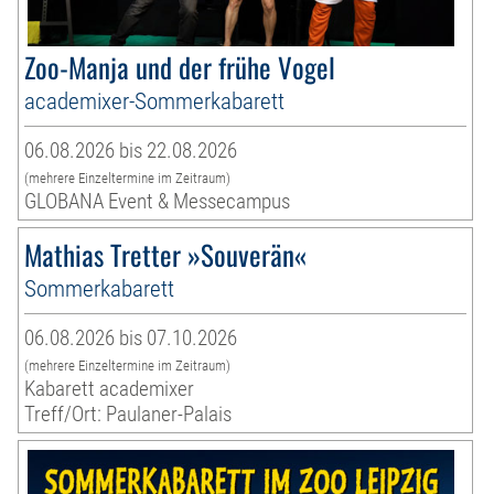
Zoo-Manja und der frühe Vogel
academixer-Sommerkabarett
06.08.2026 bis 22.08.2026
(mehrere Einzeltermine im Zeitraum)
GLOBANA Event & Messecampus
Mathias Tretter »Souverän«
Sommerkabarett
06.08.2026 bis 07.10.2026
(mehrere Einzeltermine im Zeitraum)
Kabarett academixer
Treff/Ort: Paulaner-Palais