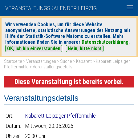
VERANSTALTUNGSKALENDER LEIPZIG
Wir verwenden Cookies, um für diese Website
anonymisierte, statistische Auswertungen der Nutzung mit
|
|
Hilfe der Statistik-Software Matomo zu erstellen. Mehr
heute
morgen
Detaillierte Suche
Informationen finden Sie in unserer
Datenschutzerklärung
.
OK, ich bin einverstanden
Nein, bitte nicht
Startseite
>
Veranstaltungen
>
Suche
>
Kabarett
>
Kabarett Leipziger
Pfeffermühle
> Veranstaltungsdetails
Diese Veranstaltung ist bereits vorbei.
Veranstaltungsdetails
Ort:
Kabarett Leipziger Pfeffermühle
Datum:
Mittwoch, 20.05.2026
Uhrzeit:
20:00 Uhr