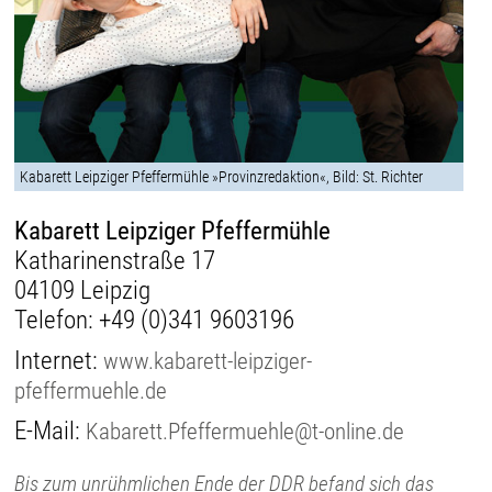
Kabarett Leipziger Pfeffermühle »Provinzredaktion«, Bild: St. Richter
Kabarett Leipziger Pfeffermühle
Katharinenstraße 17
04109 Leipzig
Telefon:
+49 (0)341 9603196
Internet:
www.kabarett-leipziger-
pfeffermuehle.de
E-Mail:
Kabarett.Pfeffermuehle@t-online.de
Bis zum unrühmlichen Ende der DDR befand sich das