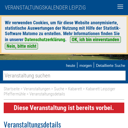
VERANSTALTUNGSKALENDER LEIPZIG
Wir verwenden Cookies, um für diese Website anonymisierte,
statistische Auswertungen der Nutzung mit Hilfe der Statistik-
Software Matomo zu erstellen. Mehr Informationen finden Sie
in unserer
Datenschutzerklärung
.
OK, ich bin einverstanden
Nein, bitte nicht
|
|
heute
morgen
Detaillierte Suche
Startseite
>
Veranstaltungen
>
Suche
>
Kabarett
>
Kabarett Leipziger
Pfeffermühle
> Veranstaltungsdetails
Diese Veranstaltung ist bereits vorbei.
Veranstaltungsdetails