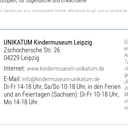
u Utopien, für Jugendliche und Erwachsene
lt. Dennoch kann es zu Unstimmigkeiten kommen. Bitte schauen Sie ggf. auch auf die Seite des 
UNIKATUM Kindermuseum Leipzig
D
e
Zschochersche Str. 26
A
04229 Leipzig
1
Internet:
www.kindermuseum-unikatum.de
J
g
E-Mail:
info@kindermuseum-unikatum.de
„
Di-Fr 14-18 Uhr, Sa/So 10-18 Uhr, in den Ferien
J
und an Feiertagen (Sachsen): Di-Fr 10-18 Uhr,
M
s
Mo 14-18 Uhr
s