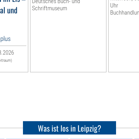
Deutsches Buch- und
Uhr
al und
Schriftmuseum
Buchhandlu
8plus
8.2026
eitraum)
Was ist los in Leipzig?