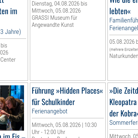
Dienstag, 04.08.2026 bis
ten im
lebten«
Mittwoch, 05.08.2026
GRASSI Museum für
Familienfüh
Angewandte Kunst
Ferienange
13 Jahre)
05.08.2026 b
 bis
(mehrere Einzelte
2026
Naturkunde
 Center
Führung »Hidden Places«
»Die Zeitd
für Schulkinder
Kleopatra
Ferienangebot
der Kobra
Sommerfer
Mittwoch, 05.08.2026 | 10:30
Uhr - 12:00 Uhr
 im Eis –
Mittwoch, 05