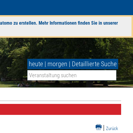
atomo zu erstellen. Mehr Informationen finden Sie in unserer
heute
|
morgen
|
Detaillierte Suche
|
Zurück