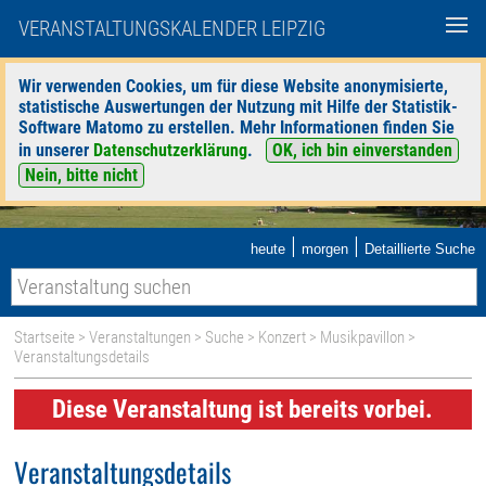
VERANSTALTUNGSKALENDER LEIPZIG
Wir verwenden Cookies, um für diese Website anonymisierte,
statistische Auswertungen der Nutzung mit Hilfe der Statistik-
Software Matomo zu erstellen. Mehr Informationen finden Sie
in unserer
Datenschutzerklärung
.
OK, ich bin einverstanden
Nein, bitte nicht
|
|
heute
morgen
Detaillierte Suche
Startseite
>
Veranstaltungen
>
Suche
>
Konzert
>
Musikpavillon
>
Veranstaltungsdetails
Diese Veranstaltung ist bereits vorbei.
Veranstaltungsdetails