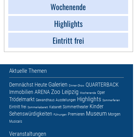
Wochenende
Highlights
Eintritt frei
Aktuelle Themen
Galerien
Demnächst
Heute
QUARTERBACK
Dinner-Show
Zoo Leipzig
Immobilien ARENA
Oper
Wochenende
Highlights
Trödelmarkt
Gewandhaus
Ausstellungen
Sommerferien
Kinder
Eintritt frei
Sommertheater
Kabarett
Sommerkabarett
Museum
Sehenswürdigkeiten
Premieren
Morgen
Führungen
Musicals
Veranstaltungen