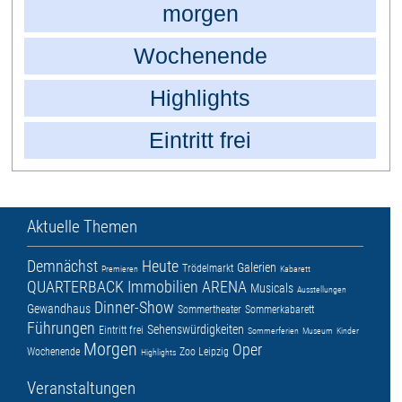
morgen
Wochenende
Highlights
Eintritt frei
Aktuelle Themen
Demnächst
Heute
Galerien
Trödelmarkt
Premieren
Kabarett
QUARTERBACK Immobilien ARENA
Musicals
Ausstellungen
Dinner-Show
Gewandhaus
Sommertheater
Sommerkabarett
Führungen
Sehenswürdigkeiten
Eintritt frei
Sommerferien
Museum
Kinder
Morgen
Oper
Wochenende
Zoo Leipzig
Highlights
Veranstaltungen