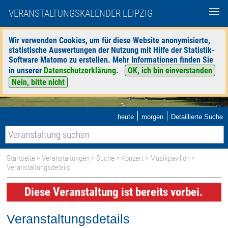
VERANSTALTUNGSKALENDER LEIPZIG
Wir verwenden Cookies, um für diese Website anonymisierte,
statistische Auswertungen der Nutzung mit Hilfe der Statistik-
Software Matomo zu erstellen. Mehr Informationen finden Sie
in unserer
Datenschutzerklärung
.
OK, ich bin einverstanden
Nein, bitte nicht
|
|
heute
morgen
Detaillierte Suche
Startseite
>
Veranstaltungen
>
Suche
>
Konzert
>
Musikpavillon
>
Veranstaltungsdetails
Diese Veranstaltung ist bereits vorbei.
Veranstaltungsdetails