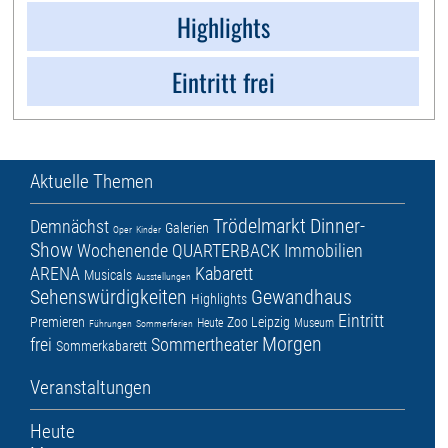
Highlights
Eintritt frei
Aktuelle Themen
Trödelmarkt
Dinner-
Demnächst
Galerien
Oper
Kinder
Show
Wochenende
QUARTERBACK Immobilien
ARENA
Kabarett
Musicals
Ausstellungen
Sehenswürdigkeiten
Gewandhaus
Highlights
Eintritt
Premieren
Zoo Leipzig
Heute
Museum
Führungen
Sommerferien
Morgen
frei
Sommertheater
Sommerkabarett
Veranstaltungen
Heute