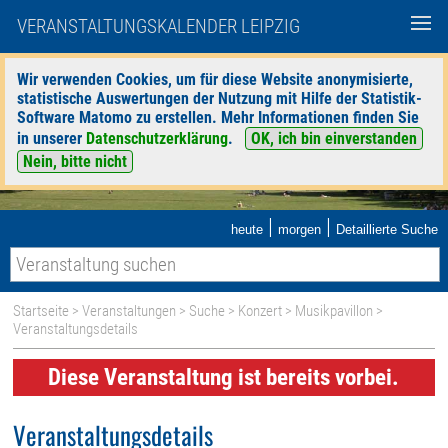
VERANSTALTUNGSKALENDER LEIPZIG
Wir verwenden Cookies, um für diese Website anonymisierte,
statistische Auswertungen der Nutzung mit Hilfe der Statistik-
Software Matomo zu erstellen. Mehr Informationen finden Sie
in unserer
Datenschutzerklärung
.
OK, ich bin einverstanden
Nein, bitte nicht
|
|
heute
morgen
Detaillierte Suche
Startseite
>
Veranstaltungen
>
Suche
>
Konzert
>
Musikpavillon
>
Veranstaltungsdetails
Diese Veranstaltung ist bereits vorbei.
Veranstaltungsdetails