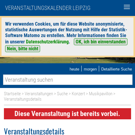
VERANSTALTUNGSKALENDER LEIPZIG
Wir verwenden Cookies, um für diese Website anonymisierte,
statistische Auswertungen der Nutzung mit Hilfe der Statistik-
Software Matomo zu erstellen. Mehr Informationen finden Sie
in unserer
Datenschutzerklärung
.
OK, ich bin einverstanden
Nein, bitte nicht
|
|
heute
morgen
Detaillierte Suche
Startseite
>
Veranstaltungen
>
Suche
>
Konzert
>
Musikpavillon
>
Veranstaltungsdetails
Diese Veranstaltung ist bereits vorbei.
Veranstaltungsdetails