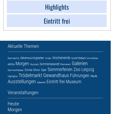
Highlights
Eintritt frei
Aktuelle Themen
Wochenende
Sehenswürdigkeiten
Demnächst
Kinder
QUARTERBACK Immobilien
Galerien
Morgen
Sommerkabarett
ARENA
Musicals
Premieren
Sommerferien
Zoo Leipzig
Dinner-Show
Oper
Sommertheater
Trödelmarkt
Gewandhaus
Führungen
Heute
Highlights
Ausstellungen
Eintritt frei
Museum
Kabarett
Veranstaltungen
Heute
Morgen