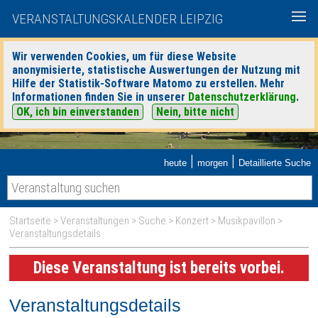
VERANSTALTUNGSKALENDER LEIPZIG
Wir verwenden Cookies, um für diese Website
anonymisierte, statistische Auswertungen der Nutzung mit
Hilfe der Statistik-Software Matomo zu erstellen. Mehr
Informationen finden Sie in unserer
Datenschutzerklärung
.
OK, ich bin einverstanden
Nein, bitte nicht
|
|
heute
morgen
Detaillierte Suche
Startseite
>
Veranstaltungen
>
Suche
>
Konzert
>
Musikpavillon
>
Veranstaltungsdetails
Diese Veranstaltung ist bereits vorbei.
Veranstaltungsdetails