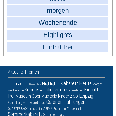
morgen
Wochenende
Highlights
Eintritt frei
Aktuelle Themen
Kabarett
Heute
Demnächst
Highlights
Morgen
Dinner-Show
Sehenswürdigkeiten
Eintritt
Wochenende
Sommerferien
frei
Zoo Leipzig
Museum
Oper
Musicals
Kinder
Galerien
Führungen
Gewandhaus
Ausstellungen
QUARTERBACK Immobilien ARENA
Premieren
Trödelmarkt
Sommerkabarett
Sommertheater