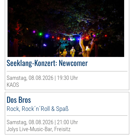
Seeklang-Konzert: Newcomer
Samstag, 08.08.2026 | 19:30 Uhr
KAOS
Dos Bros
Rock, Rock´n´Roll & Spaß
Samstag, 08.08.2026 | 21:00 Uhr
Jolys Live-Music-Bar, Freisitz