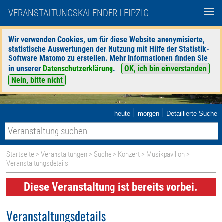
VERANSTALTUNGSKALENDER LEIPZIG
Wir verwenden Cookies, um für diese Website anonymisierte,
statistische Auswertungen der Nutzung mit Hilfe der Statistik-
Software Matomo zu erstellen. Mehr Informationen finden Sie
in unserer
Datenschutzerklärung
.
OK, ich bin einverstanden
Nein, bitte nicht
|
|
heute
morgen
Detaillierte Suche
Startseite
>
Veranstaltungen
>
Suche
>
Konzert
>
Musikpavillon
>
Veranstaltungsdetails
Diese Veranstaltung ist bereits vorbei.
Veranstaltungsdetails