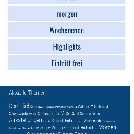
morgen
Wochenende
Highlights
Eintritt frei
Aktuelle Themen
Demnächst
Galerien
Trödelmarkt
QUARTERBACK Immobilien ARENA
Musicals
Sehenswürdigkeiten
Sommertheater
Sommerferien
Ausstellungen
Führungen
Kabarett
Wochenende
Heute
Premieren
Morgen
Sommerkabarett
Highlights
Museum
Oper
Eintritt frei
Kinder