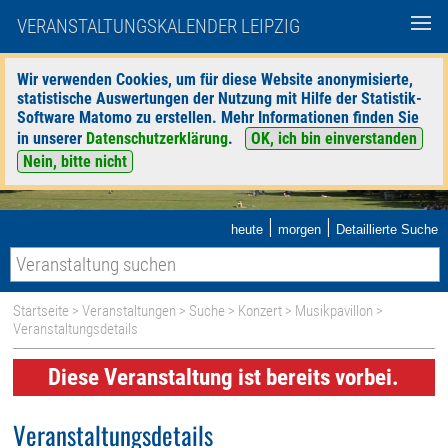
VERANSTALTUNGSKALENDER LEIPZIG
Wir verwenden Cookies, um für diese Website anonymisierte,
statistische Auswertungen der Nutzung mit Hilfe der Statistik-
Software Matomo zu erstellen. Mehr Informationen finden Sie
in unserer
Datenschutzerklärung
.
OK, ich bin einverstanden
Nein, bitte nicht
|
|
heute
morgen
Detaillierte Suche
Startseite
>
Veranstaltungen
>
Suche
>
Konzert
>
Musikpavillon
>
Veranstaltungsdetails
Diese Veranstaltung ist bereits vorbei.
Veranstaltungsdetails