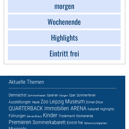
morgen
Wochenende
Highlights
Eintritt frei
Aktuelle Themen
Demnächst
Galerien
Oper
Sommerferien
Sommertheater
Morgen
Museum
Zoo Leipzig
Ausstellungen
Heute
Dinner-Show
QUARTERBACK Immobilien ARENA
Kabarett
Highlights
Kinder
Führungen
Trödelmarkt
Wochenende
Gewandhaus
Premieren
Sommerkabarett
Eintritt frei
Sehenswürdigkeiten
Musicals