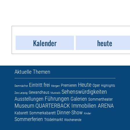
Kalender
heute
Aktuelle Themen
Heute
Eintritt frei
Premieren
Oper
Highlights
Demnächst
Morgen
Sehenswürdigkeiten
Gewandhaus
Zoo Leipzig
Musicals
Führungen
Ausstellungen
Galerien
Sommertheater
Museum
QUARTERBACK Immobilien ARENA
Dinner-Show
Kabarett
Sommerkabarett
Kinder
Sommerferien
Trödelmarkt
Wochenende