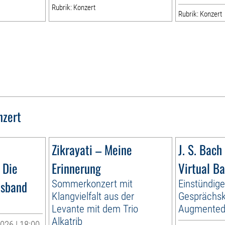
Rubrik: Konzert
Rubrik: Konzert
nzert
Zikrayati – Meine
J. S. Bach 
 Die
Erinnerung
Virtual B
esband
Sommerkonzert mit
Einstündig
Klangvielfalt aus der
Gesprächsk
Levante mit dem Trio
Augmented 
Alkatrib
026 | 18:00