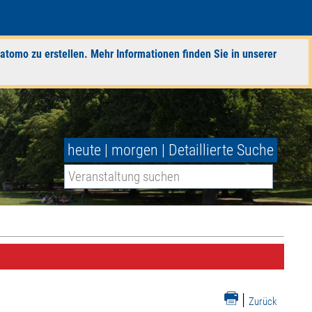
atomo zu erstellen. Mehr Informationen finden Sie in unserer
heute
|
morgen
|
Detaillierte Suche
|
Zurück