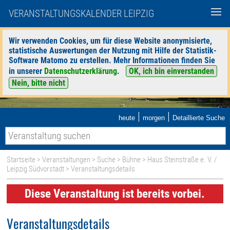
VERANSTALTUNGSKALENDER LEIPZIG
Wir verwenden Cookies, um für diese Website anonymisierte,
statistische Auswertungen der Nutzung mit Hilfe der Statistik-
Software Matomo zu erstellen. Mehr Informationen finden Sie
in unserer
Datenschutzerklärung
.
OK, ich bin einverstanden
Nein, bitte nicht
|
|
heute
morgen
Detaillierte Suche
Startseite
>
Veranstaltungen
>
Suche
>
Bühne
>
Haus Steinstraße e. V. /
Leipzig Südvorstadt
> Veranstaltungsdetails
Diese Veranstaltung ist bereits vorbei.
Veranstaltungsdetails