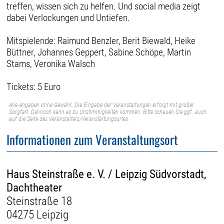
treffen, wissen sich zu helfen. Und social media zeigt
dabei Verlockungen und Untiefen.
Mitspielende: Raimund Benzler, Berit Biewald, Heike
Büttner, Johannes Geppert, Sabine Schöpe, Martin
Stams, Veronika Walsch
Tickets: 5 Euro
Alle Angaben ohne Gewähr. Die Eingabe der Veranstaltungen erfolgt mit großer
Sorgfalt. Dennoch kann es zu Unstimmigkeiten kommen. Bitte schauen Sie ggf. auch
auf die Seite des Veranstalters/Veranstaltungsortes.
Informationen zum Veranstaltungsort
Haus Steinstraße e. V. / Leipzig Südvorstadt,
Dachtheater
Steinstraße 18
04275 Leipzig