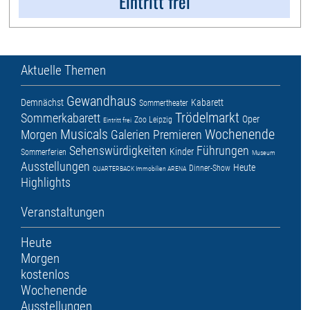
Eintritt frei
Aktuelle Themen
Gewandhaus
Demnächst
Kabarett
Sommertheater
Trödelmarkt
Sommerkabarett
Oper
Zoo Leipzig
Eintritt frei
Musicals
Wochenende
Morgen
Galerien
Premieren
Sehenswürdigkeiten
Führungen
Kinder
Sommerferien
Museum
Ausstellungen
Heute
Dinner-Show
QUARTERBACK Immobilien ARENA
Highlights
Veranstaltungen
Heute
Morgen
kostenlos
Wochenende
Ausstellungen