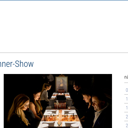
inner-Show
n
0
1
1
2
2