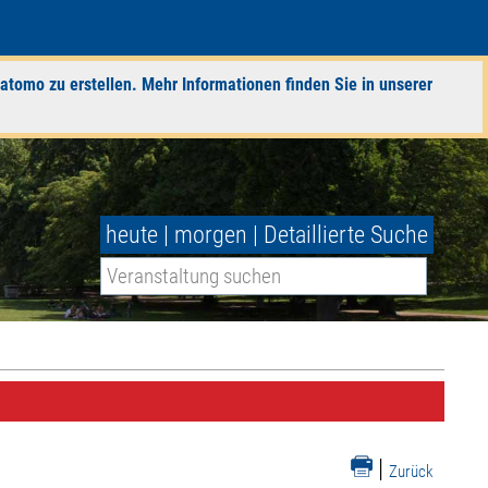
atomo zu erstellen. Mehr Informationen finden Sie in unserer
heute
|
morgen
|
Detaillierte Suche
|
Zurück