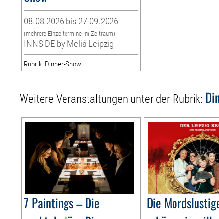
08.08.2026 bis 27.09.2026
(mehrere Einzeltermine im Zeitraum)
INNSiDE by Meliá Leipzig
Rubrik: Dinner-Show
Di
Weitere Veranstaltungen unter der Rubrik:
7 Paintings – Die
Die Mordslusti