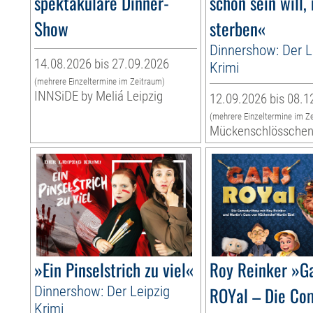
spektakuläre Dinner-
schön sein will,
Show
sterben«
Dinnershow: Der L
14.08.2026 bis 27.09.2026
Krimi
(mehrere Einzeltermine im Zeitraum)
INNSiDE by Meliá Leipzig
12.09.2026 bis 08.1
(mehrere Einzeltermine im Z
Mückenschlössche
»Ein Pinselstrich zu viel«
Roy Reinker »G
Dinnershow: Der Leipzig
ROYal – Die Co
Krimi