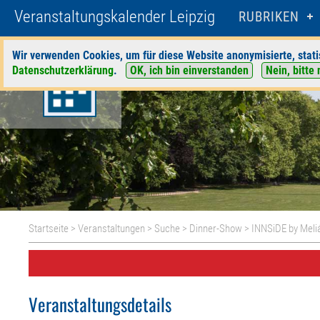
Veranstaltungskalender Leipzig
RUBRIKEN
Wir verwenden Cookies, um für diese Website anonymisierte, stati
Datenschutzerklärung
.
OK, ich bin einverstanden
Nein, bitte 
Startseite
>
Veranstaltungen
>
Suche
>
Dinner-Show
>
INNSiDE by Meliá
Veranstaltungsdetails