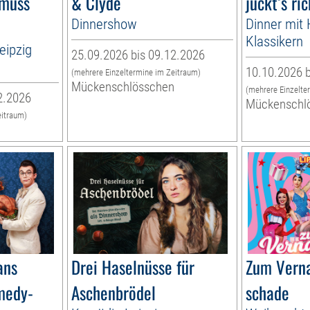
 muss
& Clyde
juckt‘s ric
Dinnershow
Dinner mit H
Klassikern
eipzig
25.09.2026 bis 09.12.2026
10.10.2026 b
(mehrere Einzeltermine im Zeitraum)
Mückenschlösschen
(mehrere Einzelte
2.2026
Mückenschl
eitraum)
n
ans
Drei Haselnüsse für
Zum Verna
medy-
Aschenbrödel
schade