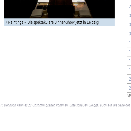
2
0
7 Paintings – Die spektakuläre Dinner-Show jetzt in Leipzig!
0
0
1
1
1
1
2
2
We
lt. Dennoch kann es zu Unstimmigkeiten kommen. Bitte schauen Sie ggf. auch auf die Seite des 