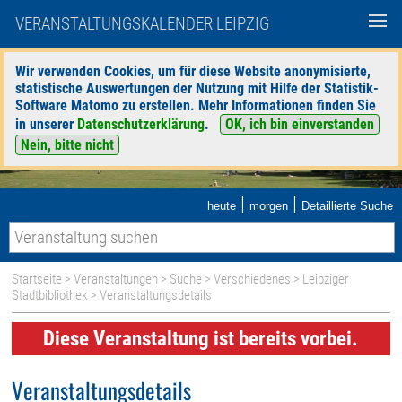
VERANSTALTUNGSKALENDER LEIPZIG
Wir verwenden Cookies, um für diese Website anonymisierte,
statistische Auswertungen der Nutzung mit Hilfe der Statistik-
Software Matomo zu erstellen. Mehr Informationen finden Sie
in unserer
Datenschutzerklärung
.
OK, ich bin einverstanden
Nein, bitte nicht
|
|
heute
morgen
Detaillierte Suche
Startseite
>
Veranstaltungen
>
Suche
>
Verschiedenes
>
Leipziger
Stadtbibliothek
> Veranstaltungsdetails
Diese Veranstaltung ist bereits vorbei.
Veranstaltungsdetails