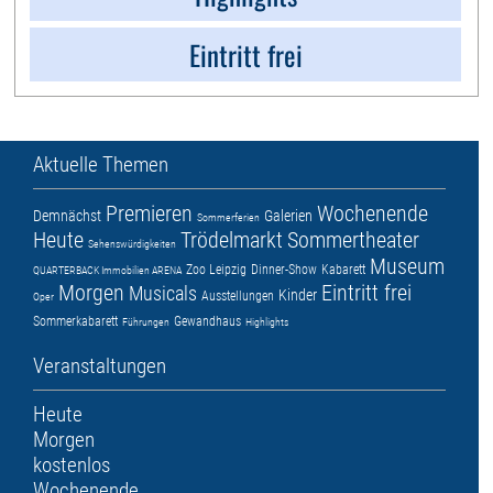
Eintritt frei
Aktuelle Themen
Premieren
Wochenende
Demnächst
Galerien
Sommerferien
Heute
Trödelmarkt
Sommertheater
Sehenswürdigkeiten
Museum
Zoo Leipzig
Dinner-Show
Kabarett
QUARTERBACK Immobilien ARENA
Morgen
Eintritt frei
Musicals
Kinder
Ausstellungen
Oper
Sommerkabarett
Gewandhaus
Führungen
Highlights
Veranstaltungen
Heute
Morgen
kostenlos
Wochenende