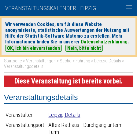
VERANSTALTUNGSKALENDER LEIPZIG
Wir verwenden Cookies, um für diese Website
anonymisierte, statistische Auswertungen der Nutzung mit
|
|
Hilfe der Statistik-Software Matomo zu erstellen. Mehr
heute
morgen
Detaillierte Suche
Informationen finden Sie in unserer
Datenschutzerklärung
.
OK, ich bin einverstanden
Nein, bitte nicht
Startseite
>
Veranstaltungen
>
Suche
>
Führung
>
Leipzig Details
>
Veranstaltungsdetails
Diese Veranstaltung ist bereits vorbei.
Veranstaltungsdetails
Veranstalter:
Leipzig Details
Veranstaltungsort:
Altes Rathaus | Durchgang unterm
Turm